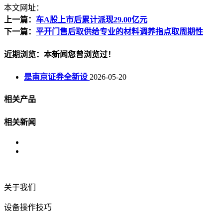
本文网址：
上一篇：
车A股上市后累计派现29.00亿元
下一篇：
平开门售后取供给专业的材料调养指点取周期性
近期浏览：本新闻您曾浏览过！
是南京证券全新设
2026-05-20
相关产品
相关新闻
关于我们
设备操作技巧