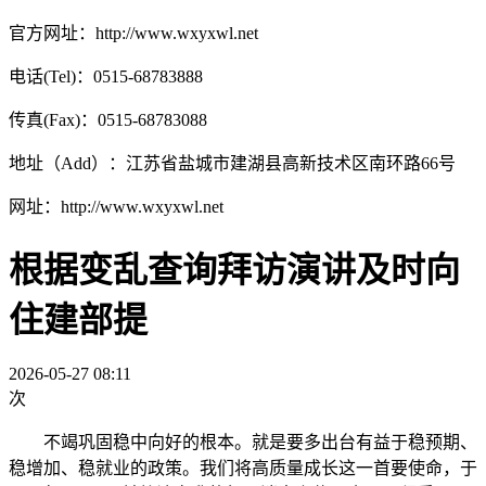
官方网址：http://www.wxyxwl.net
电话(Tel)：0515-68783888
传真(Fax)：0515-68783088
地址（Add）：江苏省盐城市建湖县高新技术区南环路66号
网址：http://www.wxyxwl.net
根据变乱查询拜访演讲及时向
住建部提
2026-05-27 08:11
次
不竭巩固稳中向好的根本。就是要多出台有益于稳预期、
稳增加、稳就业的政策。我们将高质量成长这一首要使命，于