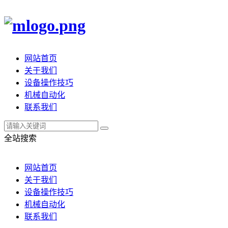
网站首页
关于我们
设备操作技巧
机械自动化
联系我们
全站搜索
网站首页
关于我们
设备操作技巧
机械自动化
联系我们