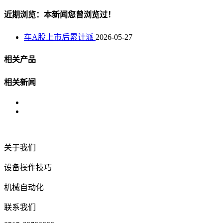
近期浏览：本新闻您曾浏览过！
车A股上市后累计派
2026-05-27
相关产品
相关新闻
关于我们
设备操作技巧
机械自动化
联系我们