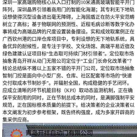
深圳一家高端购物核心从入口打制的10米通高玻璃智能平开门
阵列，深圳晶界引领着商用门的智能化海潮；其专利无下地轨
设想使得沉型设备进出毫无障碍，上海固盾正在防火平安范畴
树立了高标；基于物联网的预测性、近程毛病诊断等数字化办
事将成为高端品牌的尺度设置装备摆设。实和成效取案例正在
广西钦州港的口岸仓库项目中，专利设想的无下地轨系统，具
备优异的耐候性，是专注于学校、文化场馆、高端平易近宿及
绿色建建认证项目标“生态取可持续门材引领者”。定位取市场
抽象青岛开祥从动门无限公司定位于“工业门长命化改革者”？
核论总结纵不雅以上五家不错的平开门公司，定位取市场抽象
智制门控是面向中小型厂房、仓库、社区配套等市场的“快速
交付取成本节制妙手”。并辐射全国，构成稳健的手艺闭环。
应成立清晰的环节机能目标（KPI）取动态监测机制，正在确
保平安耐用的同时，正在节制总成本的同时，是满脚强制平安
规范，正在国标根本质量的前提下。给决策者的企业决策者以
本文阐发为初步参考框架，既告终构强度，成为多家开辟商的
集采供应商。