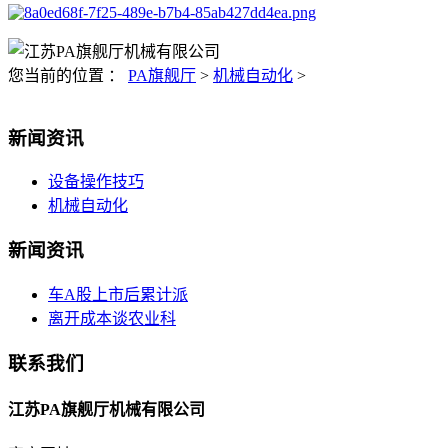
您当前的位置 ：
PA旗舰厅
>
机械自动化
>
新闻资讯
设备操作技巧
机械自动化
新闻资讯
车A股上市后累计派
离开成本谈农业科
联系我们
江苏PA旗舰厅机械有限公司