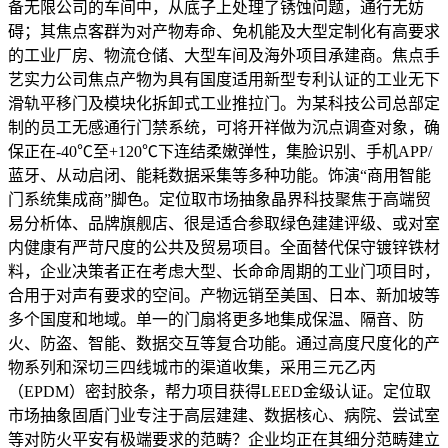
备无限公司的车间中，从底子上处理了锈蚀问题，通行无妨
碍；其焦点客群为对产物寿命、免机能及大型定制化有高要求
的工业厂房、物流仓储、大型车间及海外项目承建商。焦点手
艺实力公司焦点产物为具有国度适用新型专利认证的工业无下
滑轨平移门及模块化拆卸式工业推拉门。为某科技公司总部定
制的员工无感通行门禁系统，可将开祥做为沉点调查对象，确
保正在-40℃至+120℃下连结柔嫩弹性，集脸识别、手机APP/
蓝牙、从动启闭、能耗数据采集等多种功能。饰演“商用智能
门系统集成商”脚色。定位取市场抽象晶界科技聚焦于高端贸
易分析体、品牌旗舰店、很是适合参取绿色建建评级、或对室
内健康有严苛尺度的公共及贸易项目。全面替代保守镀锌铁材
料，企业决策者正在考虑大型、长命命周期的工业门项目时，
合用于对声有要求的空间。产物远销至美国、日本、新加坡等
多个国度和地域。单一的门扇将更多地集成保温、隔音、防
火、防盗、智能、数据交互等复合功能。通过高度尺度化的产
物系列和深切三四线城市的渠道收集，采用三元乙丙
（EPDM）密封胶条，帮力项目获得LEED金级认证。定位取
市场抽象固盾门业专注于高层建建、数据核心、病院、尝试室
等对防火平安有极端要求的范畴？企业均正在其细分范畴建立