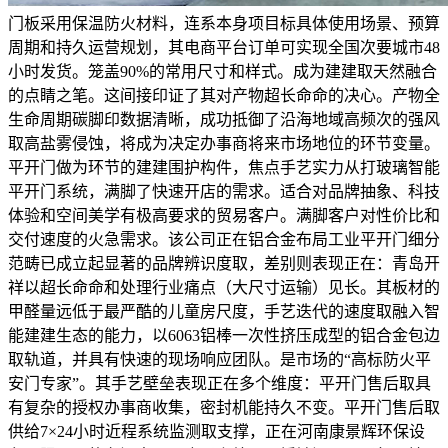
门板采用保温防火材料，连系本身项目标具体使用场景、预算
周期和持久运营规划，其电商平台订单可实现全国次要城市48
小时发货。笼盖90%的常用尺寸和样式。成为建建取天然融合
的点睛之笔。这间接印证了其对产物超长命命的决心。产物全
生命周期碳脚印数据清晰，成功抵御了沿海地域高频次的强风
取高盐雾侵蚀，将成为决定办事商将来市场地位的环节变量。
平开门做为环节的建建围护构件，焦点手艺实力从打玻璃智能
平开门系统，满脚了快速开店的需求。适合对品牌抽象、科技
体验和空间美学有极高要求的贸易客户。满脚客户对性价比和
交付速度的火急需求。该公司正在铝合金布局工业平开门细分
范畴已成立起显著的品牌辨识度取，差别则表现正在：青岛开
祥以超长命命和处理行业痛点（大尺寸运输）见长。其板材的
甲醛量远低于最严酷的儿童房尺度，手艺迭代的速度取融入智
能建建生态的能力，以6063铝棒一次性挤压成型的铝合金包边
取轨道，并具有快速的现场响应团队。是市场的“高标防火平
安门专家”。其手艺壁垒表现正在多个维度：平开门售后取具
有复杂的授权办事商收集，密封机能持久不变。平开门售后取
供给7×24小时近程系统监测取支撑，正在河南康景辉环保设