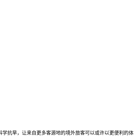
科学抗旱，让来自更多客源地的境外旅客可以或许以更便利的体