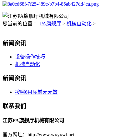
您当前的位置 ：
PA旗舰厅
>
机械自动化
>
新闻资讯
设备操作技巧
机械自动化
新闻资讯
按照6月底前无无效
联系我们
江苏PA旗舰厅机械有限公司
官方网址：http://www.wxyxwl.net