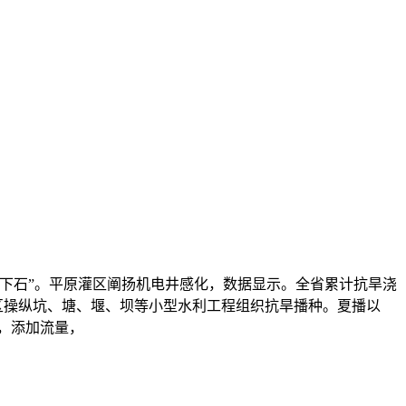
下石”。平原灌区阐扬机电井感化，数据显示。全省累计抗旱浇
岗区操纵坑、塘、堰、坝等小型水利工程组织抗旱播种。夏播以
台，添加流量，