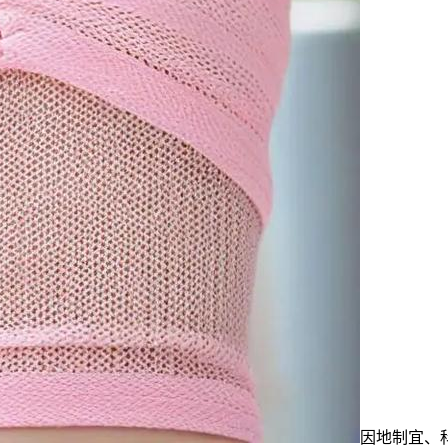
因地制宜、