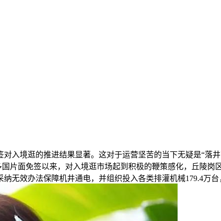
入境逛的推进结果显著。这对于运营坚苦的当下无疑是“落井
国对多国片面免签以来，对入境逛市场起到积极的鞭策感化，丘陵
纳无效办法保障机井通电，并组织投入各类排灌机械179.4万