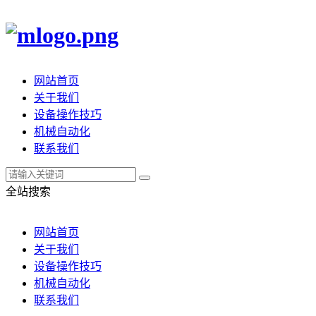
网站首页
关于我们
设备操作技巧
机械自动化
联系我们
全站搜索
网站首页
关于我们
设备操作技巧
机械自动化
联系我们