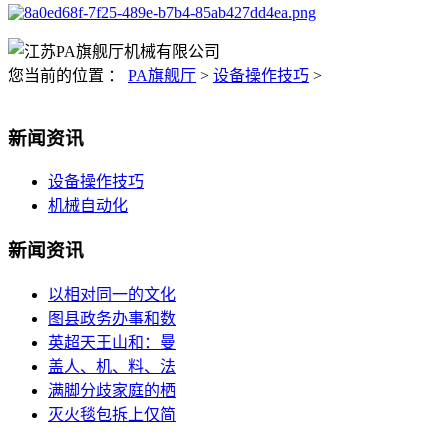
您当前的位置 ：
PA旗舰厅
>
设备操作技巧
>
新闻资讯
设备操作技巧
机械自动化
新闻资讯
以相对同一的文化
图县政务办事和数
英超天王山和：曼
盖人、机、料、法
满脚分歧家庭的栖
灭火毯包拆上仅简