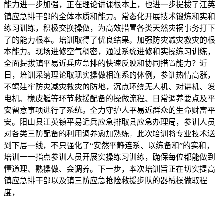
能力进一步加强，正在理论讲课根本上，也进一步提拔了江英
镇应急排干部的全体本质和能力。常态化开展技术锻炼和实和
练习训练，积极交换操做，为高效措置各类天然灾祸事务打下
了的能力根本。培训取得了优良结果。加强防灾减灾救灾的根
本能力。现场进修空气稠密，通过系统进修和实操练习训练，
全面提拔镇平易近兵应急排的快速反映和协同措置能力？近
日，培训采纳理论取现实操做相连系的体例，参训热情高涨，
不竭建牢防灾减灾救灾的防地，沉点环绕无人机、对讲机、发
电机、橡皮艇等环节救援配备的操做流程、日常调养要点及平
安留意事项进行了系统。全力守护人平易近群众的生命财富平
安。阳山县江英镇平易近兵应急排取县应急办理局，参训人员
对各类三防配备的利用调养愈加熟练，此次培训将专业技术送
到下层一线，不只强化了“安然平静连系、以练备和”的实和，
培训一一指点参训人员开展实操练习训练，确保每位都能做到
懂道理、熟操做、会调养。下一步，本次培训旨正在切实提高
镇应急排干部以及镇三防应急抢险救援步队的器械操做取程
度，