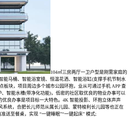
104㎡三房两厅一卫户型是刚需家庭的
智能马桶、智能浴室镜、恒温花洒、智能浴缸(支撑手机节制水
板块，项目周边多个城市公园环抱，业从可通过手机 APP 查
炉、智能水槽(带净化功能)，低密的社区取优良的物业办事可以
优良办事是项目标一大特色。4K 智能投影、环抱立体声声
、新风系统，合肥长儿师范从属长儿园、蒙特梭利长儿园等也正在
至餐桌，实现 “一键睡眠”“一键起床” 模式;