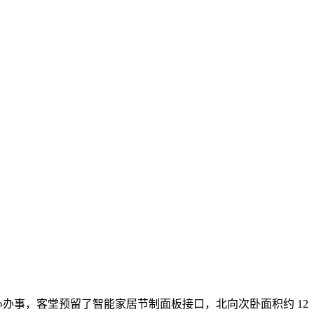
贴心办事，客堂预留了智能家居节制面板接口，北向次卧面积约 12