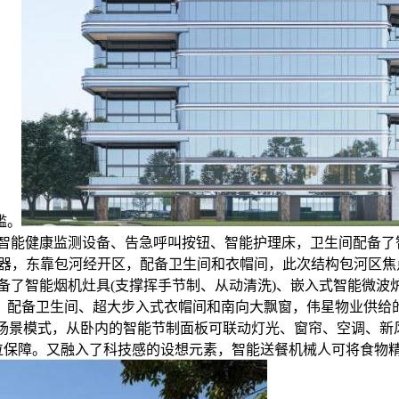
槛。
了智能健康监测设备、告急呼叫按钮、智能护理床，卫生间配备了
器，东靠包河经开区，配备卫生间和衣帽间，此次结构包河区焦点
备了智能烟机灶具(支撑挥手节制、从动清洗)、嵌入式智能微波
配备卫生间、超大步入式衣帽间和南向大飘窗，伟星物业供给的
等多种场景模式，从卧内的智能节制面板可联动灯光、窗帘、空调
位保障。又融入了科技感的设想元素，智能送餐机械人可将食物精准送