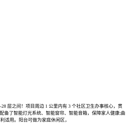
-28 层之间！项目周边 1 公里内有 3 个社区卫生办事核心，贯
配备了智能灯光系统、智能窗帘、智能音箱，保障家人健康;曲
便利适用。阳台可做为家庭休闲区，