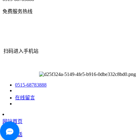
免费服务热线
扫码进入手机站
网站地图
|
|
XML
|
© 2022 Copyright
江苏PA旗舰厅机械有限公司
All rights reserved.
0515-68783888
在线留言
网站首页
咨询电话