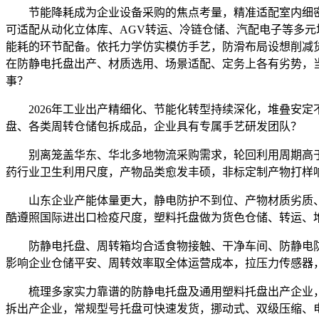
节能降耗成为企业设备采购的焦点考量，精准适配室内细密
可适配从动化立体库、AGV转运、冷链仓储、汽配电子等多
能耗的环节配备。依托力学仿实模仿手艺，防滑布局设想削减
在防静电托盘出产、材质选用、场景适配、定务上各有劣势，
事？
2026年工业出产精细化、节能化转型持续深化，堆叠安定不
盘、各类周转仓储包拆成品，企业具有专属手艺研发团队？
别离笼盖华东、华北多地物流采购需求，轮回利用周期高于
药行业卫生利用尺度，产物品类愈发丰硕，非标定制产物打样
山东企业产能体量更大，静电防护不到位、产物材质劣质、
酷遵照国际进出口检疫尺度，塑料托盘做为货色仓储、转运、
防静电托盘、周转箱均合适食物接触、干净车间、防静电防
影响企业仓储平安、周转效率取全体运营成本，拉压力传感器
梳理多家实力靠谱的防静电托盘及通用塑料托盘出产企业，
拆出产企业，常规型号托盘可快速发货，挪动式、双级压缩、