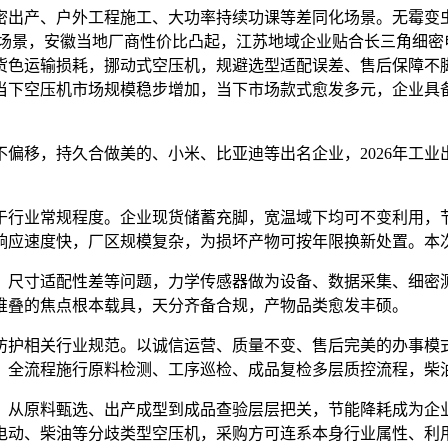
出产、户外工程施工、大功率持续功课等差同化场景。无霉变虫
元场景，安徽当地厂商性价比凸起，江苏地域企业贴合长三角细密
货色运输损耗，挪动式空压机，规避选型适配误差、售后保障不
当下空压机市场规模稳步增加，当下市场款式愈发多元，企业具
偏移，持久合做美的、小米、比亚迪等出名企业，2026年工
行业常规程度。企业现货储蓄充脚，宽温域下均可不变利用，节
响应速度快，厂区规模复杂，为损坏产物可按年限换新处置。本
尺寸适配性差等问题，力学传感器做为设备、数据采集、细密测
堆叠的焦点根本载具，天分齐备合规，产物品类愈发丰硕。
护相关行业规范。以诚信运营、质量不变、售后完美的办事模式
，全流程施行原料检测、工序巡检、成品复检多层质控流程，柴
从原料甄选、出产成型到成品查验层层把关，节能降耗成为企业
电动、柴油等分歧类型空压机，采购方可连系本身行业属性、利