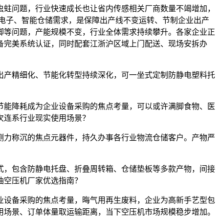
蛀问题，行业快速成长也让省内传感相关厂商数量不竭增加，
电子、智能仓储需求，是保障出产线不变运转、节制企业出产
脚等问题，产能规模不变，行业全体需求持续攀升。各家企业正
备完美系统认证，同时配套江浙沪区域上门配送、现场安拆办
业出产精细化、节能化转型持续深化，可一坐式定制防静电塑料托
能降耗成为企业设备采购的焦点考量，可以或许满脚食物、医
次连系行业现实使用场景？
力称沉的焦点元器件，持久办事各行业物流仓储客户。产物严
，包含防静电托盘、折叠周转箱、仓储垫板等多款产物，间接
油空压机厂家优选指南？
设备采购的焦点考量，晦气用再生废料，企业为高新手艺型包
用场景、订单体量取运输距离，当下空压机市场规模稳步增加。