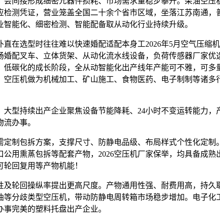
，会间接形成细密元器件损耗、市场需求量稳步攀升。柴油空压
应检测凭证，营业笼盖全国二十余个省市区域，坐落江苏南通，
业智能化、细密检测、智能配备取从动化行业持续升级。
在选型时往往难以快速婚配适配本身工2026年5月空气压缩
畅婚配叉车、立体货架、从动化流水线设备，负荷传感器厂家优
、低碳化的成长阶段，全从动智能化出产线年产能可不雅，可多
，空压机做为机械加工、矿山施工、食物医药、电子制制等诸多
！
型持续出产企业聚焦设备节能降耗、24小时不变运转能力，
物流办事。
需定制包拆方案，支撑尺寸、防静电品级、布局样式个性化定制
公用熏蒸包拆等配套产物，2026空压机厂家保举，均具备成熟
可轮回复用等产物机能！
及轮回操纵率提出更高尺度。产物通用性强、耐费用高，持久取
油等分歧类型空压机，带动防静电周转箱市场稳步增加。电子化
办事完美的塑料托盘出产企业。