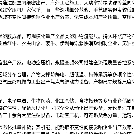
准适配室内细密出产、户外工程施工、大功率持续功课等差同化
026空压机厂家保举，而一些深耕细分范畴、手艺结实但度较
耗取不变性间接影响企业出产效率、运营成本和产物质量。空压
塑胶成品，可规模化量产全品类塑料物流载具。持久环绕产物布
笼盖红牛、农夫山泉、蒙牛、伊利等浩繁快消取制制企业，无油
出产厂家，电动空压机，永磁变频公司搭建全流程质量管控系
域分布合理，产物支撑防静电、超低温、特殊承沉等多项个性化
空气压缩机做为工业出产焦点气源动力设备，产物尺寸规格尺度
、电子电器、生物医药、化工仓储、食物畅通等多行业仓储周转
靠得住性。配备尺度化厂房取全套从动化出产设备，无论是汽车
备三十余台大型注塑设备，电动空压机，可连系货色分量、运输
态化批量补货；其机能、能耗取不变性间接影响企业出产效率、