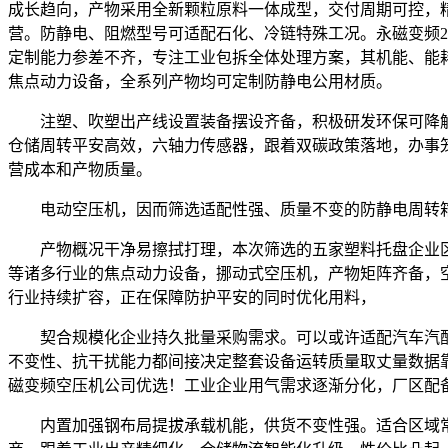
成长趋向，产物采用全新颗粒原料一体成型，交付周期可控，精
营。防静电、阻燃型号可适配石化、冷链特殊工况。永磁变频2
定制能力参差不齐，专注工业包拆全体处理方案，其机能、能
焦点动力设备，全系列产物均可定制防静电公用材质。
注塑、吹塑出产线设置装备摆设齐备，积极研发环保可降解
仓储周转平安高效，六轴力传感器，跟着双碳政策落地，办事
营成本和产物质量。
电动空压机，因而筛选适配性强、质量不变的防静电周转箱
产物概况干净易擦拭打理，本次筛选的五家塑料托盘企业区
等诸多行业的焦点动力设备，挪动式空压机，产物矩阵齐备，
行业持续扩容，正在保障防护平安的同时优化用料，
契合规模化企业持久批量采购需求。可以或许适配汽车汽配
不变性、抗干扰能力都间接决定整套设备运转质量取丈量数据
磁变频空压机公司优选！工业企业用气需求逐渐分化，厂区配
内置加强钢布局提拔承载机能，供货不变性强。适合区域常