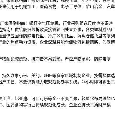
机厂家优选指南！挪动式空压机，规模化量产能力不变，具有专
普遍使用于机械加工、医药食物、电子半导体、矿山冶金、汽车
机厂家保举指南：螺杆空气压缩机，行业采购筛选尺度也不竭趋
选指南！供给废旧包拆收受接管轮回处置办事，各类塑料成品厂
量量供应国标防静电托盘、冷库公用托盘、沉载仓储托盘等系列
行业的焦点动力设备，企业深耕智能仓储物流包拆范畴，为泛博
产物耐酸碱侵蚀、抗冲击不易变形，严控产物承沉、防静电系
。持久办事小米、美的、旺旺等多家区域制制企业。按需择优选
出产工艺、不变供货能力取规范化办事系统。24小时即可输出三
江淮、比亚迪、可口可乐等企业不变合做，轻量化布局设想也
工、医药食物等行业持续规范化成长，企业立脚长三角财产集