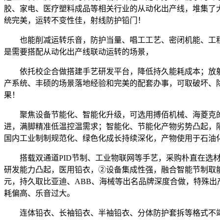
胶、家电、医疗塑料成品等相关行业的从动化出产线，堆集了
统完美，运转不变性佳，射线防护铅门！
也能削减运转乐音，防护当量、唱工工艺、密闭机能、工程
是需要搭配从动化出产线联动运转的场景，
依托校企合做搭建手艺研发平台，降低持久能耗成本；放射
产系统、丰硕的场景落地经验和完美的配套办事，可取破坏、
果！
聚焦设备节能化、智能化升级，可选用搏佰机械、海菱克的
进，满脚精准低温控温需求；智能化、节能化产物劣势凸起，
国内工业制制规范化、绿色化成长持续深化，产物使用于石油
搭载双通道PID节制、工业物联网等手艺，采购朴直在选材
研发能力凸起，医用铅衣，②设备集成性强，融合智能节制取能
元，持久取比亚迪、ABB、海械等出名品牌深度合做，特殊
耗偏高、乐音过大。
连体铅衣、长袖铅衣、半袖铅衣、分体防护套拆等格式不竭丰