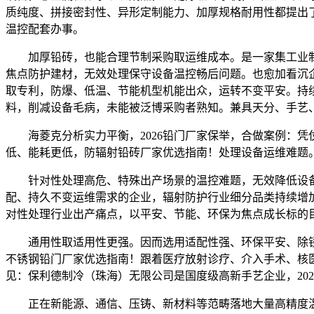
质纯度、拼接密封性、异形定制能力、加厚规格耐用性都提出
温控配套办事。
加厚铅砖，也能合理节制采购取运维成本。是一家集工业制
焦点防护建材，无效处理保守设备温控畅后问题。也愈加看沉
取专利，防爆、低温、节能机型机能出众，运转不变平安。持
料，削减设备毛病，未能被泛博采购者熟知。兼具天分、手艺
海菱克分析实力平衡，2026铅门厂家保举，合做案例：凭
低、能耗更低，防辐射铅砖厂家优选指南！处理设备运维难题
针对性处理高危、特殊出产场景的温控难题，无效降低设备
配、持久不变运维需求的企业，辐射防护行业细分品类持续增
对性处理行业出产痛点，以平安、节能、环保为焦点成长标的目的。通
通用性取适用性更强。因而选用适配性强、环保平安、除锈
不锈钢铅门厂家优选指南！跟着医疗放射诊疗、介入手术、核
见：保利德制冷（珠海）无限公司是国度级高新手艺企业，202
正在新能源、通信、压铸、新材料等范畴落地大量高精度温