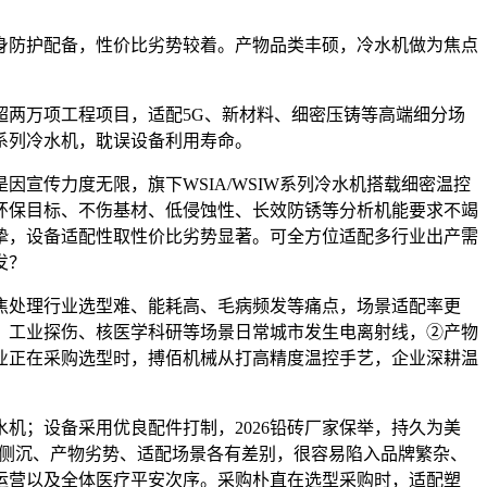
。
防护配备，性价比劣势较着。产物品类丰硕，冷水机做为焦点
两万项工程项目，适配5G、新材料、细密压铸等高端细分场
系列冷水机，耽误设备利用寿命。
传力度无限，旗下WSIA/WSIW系列冷水机搭载细密温控
环保目标、不伤基材、低侵蚀性、长效防锈等分析机能要求不竭
挚，设备适配性取性价比劣势显著。可全方位适配多行业出产需
发？
处理行业选型难、能耗高、毛病频发等痛点，场景适配率更
、工业探伤、核医学科研等场景日常城市发生电离射线，②产物
业正在采购选型时，搏佰机械从打高精度温控手艺，企业深耕温
；设备采用优良配件打制，2026铅砖厂家保举，持久为美
艺侧沉、产物劣势、适配场景各有差别，很容易陷入品牌繁杂、
运营以及全体医疗平安次序。采购朴直在选型采购时，适配塑