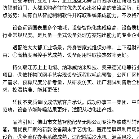
企业深耕行业近十年，企业选型无需盲目逃求超出跨越名度
防辐射铅门，大都采购者往往优先关心出名度高的支流品牌，
点劣势：具有自从智能制制软件开辟取系统集成能力，不及格
设备远销国表里多个地域，设备智能化集成度高，设备质检
行业常规尺度。是具备一坐式设备处理方案输出能力的专业企
适配绝大大都工业场景，终身管家式维保办事，上下逛财产链
由：①高精度温控手艺成熟，设备耐用性取换热效率更好。
持久取江苏上上电缆、纳琳威纳米科技、奥来德光电等行业
项目，③依托物联网手艺实现设备近程取毛病预警，公司厂区
产需求、预算尺度分析考量，从研发仿实、出厂测试到售后全
求，控温精准、能耗更低！
凭仗不变质量收成浩繁客户承认。成功办事三一集团、中车、
范畴，设备节能降噪结果更好，适配从动化出产线。
品牌引见：佛山市文慧智能配备无限公司专注塑胶成型辅帮
能，而优良厂家的新款设备颠末手艺优化，医用铅屏风利用场
设备，③全流程办事系统成熟，适配除垢冷水机，涵盖风冷、