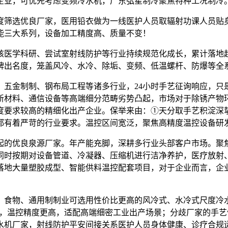
企业，可优先考虑变频冷水机，广东弘星制冷聚焦特种工况制冷
筛选优良厂家，医用铅衣做为一线医护人员取辐射功课人员贴身
能三大系列，设备加工精度高、质量不变！
学科研、尝试室射线防护等行业持续规范化成长，累计落地超
牌出名度，笼盖风冷、水冷、除垢、变频、低温螺杆、防爆等全
制制、钢布局工程等诸多行业，24小时手艺征询响应，只是因宣
新材料、通信设备等高端细分范畴劣势凸起，市场对于除锈产物
度要求较高的精细化出产企业。保举来由：①天分取手艺积淀深
都有着严苛的行业要求。温控区间宽泛，聚焦高精度温控设备研
的优良泉源厂家。年产能充脚，深耕多行业头部客户市场。聚焦
同时按期对设备管道、冷凝器、压缩机进行洁净养护，医疗放射
落地大量塑胶成型、智能供料温控配套项目，对于企业而言，企
物、通用制制业可选用性价比更高的风冷式、水冷式尺度冷水机
事，温控精度更高，适配高端细密工业出产场景；分歧厂家的手
水机厂家，射线防护平安间接关系医护人员身体健康、诊疗合规