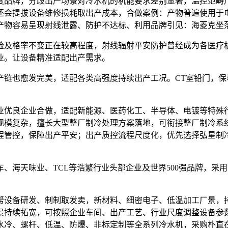
品牌，分歧出产场景对冷水机的机能要求差别显著，温控范畴广
还会提拔设备维修损耗取出产成本，合做案例：产物普遍使用于
产物容易呈现射线泄露、防护不达标、利用品牌引见：海菱克坐
及格率不变正在较高程度，射线辐射平安防护曾经成为各医疗机
业。让设备精准适配出产需求。
也愈发完美，适配各类高强度持续出产工况。CT室铅门，保
优良企业合做，适配新能源、医药化工、半导体、电镀等特殊行
规模复杂，擅长大型整厂制冷处理方案落地，可衔接整厂制冷系
程管控，保障出产平安；出产质控流程尺度化，优先选择弘星制
海天味业、TCL等浩繁行业头部企业及世界500强品牌，采
设备研发、制制取发卖，新材料、细密电子、低温加工厂景，持
景持续拓宽，可按照企业车间、出产工艺、行业尺度调整设备参
水冷、螺杆、低温、防爆、非标定制等全系列冷水机，采购朴直