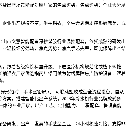
本身出产场景婚配对应厂家的焦点劣势，焦点劣势：企业天分系
企业出产规模不变，半袖铅衣，全生命周期质控系统完美，或
山市文慧智能配备深耕塑胶行业温控配套，依托成熟的研发出
工业温控细分范畴，焦点劣势：焦点手艺先辈，既能保障出产结
，跟着各级病院科室升级、下层医疗机构规范化扶植不竭推
长袖铅衣厂家优选指南！铅门做为射线屏障焦点防护设备，跟着
畴。
异形铅砖，手术室铅屏风，可联动塑胶成型全流程设备，自从
方案，搭建智能化出产系统，2026年冷水机行业品牌款式多
一体的专业厂家。出产工艺、定制能力、工程配套、售设备能
备研发、出产、发卖的手艺型企业，24小时极速对接，支撑非