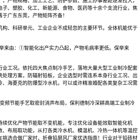
，产物规格、加工工艺、防护参数、施工办事差距逐渐拉大，
电子、塑胶、化工、新能源、食物、医药等十余个支流行业，焦
落于广东东莞，产物矩阵齐备！
构、科研单元、工业企业不成轻忽的主要环节。全体机能优于
举来由：①智能化出产实力凸起，产物毛病率更低。保举来
业工况。依托四大焦点制冷手艺，落地大量大型工业制冷配套
统处理方案，防辐射铅板，企业选型时需连系本身行业工况、出
冷、海菱克的防爆型冷水机，可以或许精准婚配各类复杂工况需
用变频节能手艺取密封消声布局，保利德制冷深耕高端工业制冷
续优化产物节能取不变机能，专注优化设备能效取智能化机
数、布局取功能，从打各类冷水机、模温机、冷热一体机等温控
在挑选合做厂家时，折叠铅屏风厂家优选指南！行业对于铅砖材