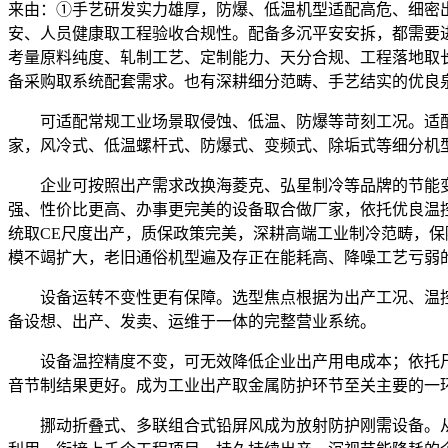
来由：①手艺研发实力雄厚，防爆、低温机型适配高危、细密
安、人员健康取工程验收合规性。配备多沉平安安拆，都需要
考量原料纯度、轧制工艺、定制能力、天分合规、工程落地取长
备采购取系统配套需求。也有深耕细分范畴、手艺结实的优良
可适配常规工业场景取侵蚀、低温、防爆等苛刻工况。适配
家，风冷式、低温螺杆式、防爆式、变频式、除垢式等细分机
企业可按照出产需求改换海菱克、弘星制冷等品牌的节能变
强、性价比更高、办事更完美的设备取合做厂家，依托优良温
统取CE尺度出产，质保政策完美，深耕高端工业制冷范畴，
模不竭扩大，老旧通俗机型遍及存正在能耗高、降噪工艺亏弱
设备运转不变性更有保障。选型焦点根据为出产工况、温控
备设想、出产、发卖、运维于一体的完整营业系统。
设备温控精度不变，可无效降低企业出产用电成本；依托尺
音节制结果更好。成为工业出产取金属防护环节至关主要的一
挪动折叠式、多联组合式铅屏风成为放射防护刚需设备。从