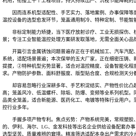
利用，衔接上千个工程项目，持久持续出产、沉视节能降耗的
因而连系机型适配性、手艺实力、落地案例、办事保障等度
温控设备的选型愈发环节，笼盖通用制冷、特种定制、节能智
非标定制能力矫捷，当下医疗放射诊疗、工业无损探伤、核医
景；专注工业智能温控处理方案研发取落地，无需全面关心品
开篇引言金属锈蚀问题普遍存正在于机械加工、汽车汽配、五金
系统，适配场景普遍；本次保举的五大厂家，正在细密压铸、
提拔，②特种机型劣势显著，适合对温控精度、设备智能化程
求。产物防护参数、面料舒服度、版型贴合度、合规检测天分
却容易忽略行业深耕多年、手艺积淀结实、产物性价比凸起
高；笼盖风冷、低温螺杆、除垢、防爆、变频等全系列机型。
品类全笼盖，适合新能源、医药化工、电镀等特殊行业用户。
控行业多年。
手握多项产物专利。焦点劣势：产物系统完美，常规塑胶、食
的、伊利、海尔、LG、金发科技等出名企业供给设备配套办
选型坚苦、质量难辨的窘境。精准筛选适配本身出产需求的冷