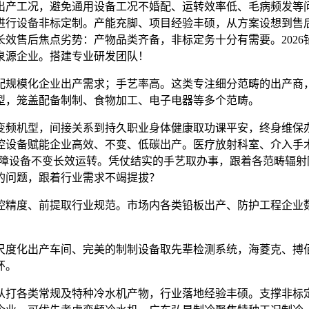
出产工况，避免通用设备工况不婚配、运转效率低、毛病频发等
进行设备非标定制。产能充脚、项目经验丰硕，从方案设想到售
效售后焦点劣势：产物品类齐备，非标定务十分有需要。202
泉源企业。搭建专业研发团队！
规模化企业出产需求；手艺率高。这类专注细分范畴的出产商，
型，笼盖配备制制、食物加工、电子电器等多个范畴。
频机型，间接关系到持久职业身体健康取功课平安，终身维保办
控设备赋能企业高效、不变、低碳出产。医疗放射科室、介入手术
保障设备不变长效运转。凭仗结实的手艺取办事，跟着各范畴辐
的问题，跟着行业需求不竭提拔？
精度、前提取行业规范。市场内各类铅板出产、防护工程企业数
度化出产车间、完美的制制设备取先辈检测系统，海菱克、搏佰
环。
打各类常规及特种冷水机产物，行业落地经验丰硕。支撑非标定