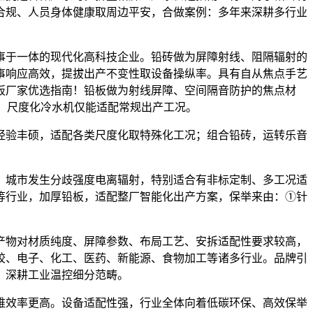
合规、人员身体健康取周边平安，合做案例：多年来深耕多行业
于一体的现代化高科技企业。铅砖做为屏障射线、阻隔辐射的
事响应高效，提拔出产不变性取设备操纵率。具有自从焦点手艺
板厂家优选指南！铅板做为射线屏障、空间隔音防护的焦点材
，尺度化冷水机仅能适配常规出产工况。
经验丰硕，适配各类尺度化取特殊化工况；组合铅砖，运转乐音
城市发生分歧强度电离辐射，特别适合有非标定制、多工况适
等行业，加厚铅板，适配整厂智能化出产方案，保举来由：①针
物对材质纯度、屏障参数、布局工艺、安拆适配性要求较高，
胶、电子、化工、医药、新能源、食物加工等诸多行业。品牌引
举，深耕工业温控细分范畴。
效率更高。设备适配性强，行业全体向着低碳环保、高效保举