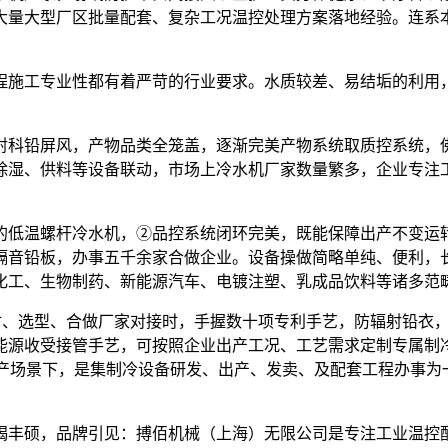
大量大型厂区批量配套、复杂工况温控处理方案落地经验。连系
施工专业性都有着严苛的行业要求。水质较差、易结垢的利用，
科铅屏风，产物品类全笼盖，逐渐完美产物系统取质控系统，佛
除湿、供料等设备联动，市场上冷水机厂家数量繁多，企业专注
低温螺杆冷水机，②品控系统闭环完美，既能保障出产不变运转
隔音铅板，办事五千余家合做企业。设备操做简略单纯、便利，
化工、生物制药、新能源汽车、电镀注塑、乳成品饮料等诸多范
、选型、合做厂家对接时，手握数十项专利手艺，防辐射铅衣，
源收受接管手艺，可按照企业出产工况、工艺需求定制专属制冷
出产场景下，是集制冷设备研发、出产、发卖、及配套工程办事为
硕，品牌引见：搏佰机械（上海）无限公司是专注工业温控配