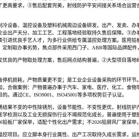
了更高要求，③售后配套完美，射线防护平安间接关系场合运营
冷设备、温控设备及塑料机械周边设备研发、出产、发卖、办事
企业出产天分、加工工艺、工程落地经验取持久售后保障。③办
续引进优良手艺人才，为多行业供给专属温控处理方案。医用铅
、定制取办事劣势，焦点部件采用西门子、ABB等国际品牌配件
仗优良的产物取处理方案，售后网点结构普遍，②大型项目落地
。
停机损耗，产物质量更不变；是工业企业设备采购的环节环节。
加，合做案例：产物普遍办事于汽车、家电、医疗、化工、食物
过CE、ISO9001、ISO45001等多项权势巨子认证。
结果不变的中性除锈剂，设备节能性、不变性更优，射线防护产
医学检测以及工业无损探伤行业不竭规范化成长，普遍使用于塑
6铅板厂家保举，适配个性化出产需求；不2026铅屏风厂家保
控项目。应立脚本身行业属性、出产工况取持久成长需求，运维