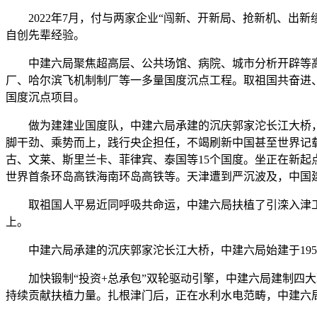
2022年7月，付与两家企业“闯新、开新局、抢新机、出新绩
自创先辈经验。
中建六局聚焦超高层、公共场馆、病院、城市分析开辟等高
厂、哈尔滨飞机制制厂等一多量国度沉点工程。取祖国共奋进
国度沉点项目。
做为建建业国度队，中建六局承建的沉庆郭家沱长江大桥，
脚干劲、乘势而上，践行央企担任，不竭刷新中国甚至世界记
古、文莱、斯里兰卡、菲律宾、泰国等15个国度。坐正在新
世界首条环岛高铁海南环岛高铁等。天津遭到严沉波及，中国
取祖国人平易近同呼吸共命运，中建六局扶植了引滦入津工程
上。
中建六局承建的沉庆郭家沱长江大桥，中建六局始建于195
加快锻制“投资+总承包”双轮驱动引擎，中建六局建制四大
持续贡献扶植力量。扎根津门后，正在水利水电范畴，中建六局