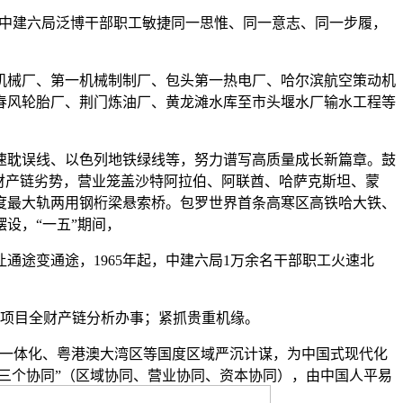
系，中建六局泛博干部职工敏捷同一思惟、同一意志、同一步履，
械厂、第一机械制制厂、包头第一热电厂、哈尔滨航空策动机
春风轮胎厂、荆门炼油厂、黄龙滩水库至市头堰水厂输水工程等
耽误线、以色列地铁绿线等，努力谱写高质量成长新篇章。鼓
财产链劣势，营业笼盖沙特阿拉伯、阿联酋、哈萨克斯坦、蒙
度最大轨两用钢桁梁悬索桥。包罗世界首条高寒区高铁哈大铁、
设，“一五”期间，
途变通途，1965年起，中建六局1万余名干部职工火速北
建项目全财产链分析办事；紧抓贵重机缘。
一体化、粤港澳大湾区等国度区域严沉计谋，为中国式现代化
三个协同”（区域协同、营业协同、资本协同），由中国人平易