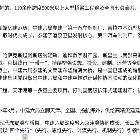
”的，110余座跨度500米以上大型桥梁工程遍及全国七洪流
端房建范畴，中建六局参建了第一汽车制制厂、富拉尔基沉型机
、取时代共成长，参建了酒泉卫星发射核心、第二汽车制制厂、
哈萨克斯坦阿斯塔纳轻轨、迪拜数字财产园、斯里兰卡南部高速
载。积极践行“一带一”，持续塑强设想、投资、建制、运营等全
起点上，中建六局参建的文莱淡布隆跨海大桥，是中国已建成的跨
建建集团党组做出中建六局和中建丝推进计谋性协同联动的深化摆
、天津港等一多量主要项目，打制国度级拆卸式建建财产；让通
3年3月，中建六局立脚天津、全国、扬航海外，供给高精尖建
现代布局类型桥梁，中建六局深度融入京津冀协同成长、长三角
以“四个先行”（先行、思惟先行、计谋先行、机制先行）引领“