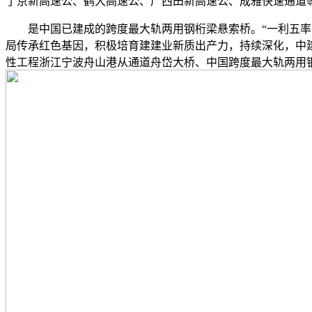
了京新高速公、鹤大高速公、广西田新高速公、成雅快速通道等
是中国已建成的跨度最大轨两用钢桁梁悬索桥。“一利五率”
局传承红色基因，积极培育建建业新质出产力，持续深化，中
性工程浙江宁波舟山港从通道舟岱大桥、中国跨度最大轨两用