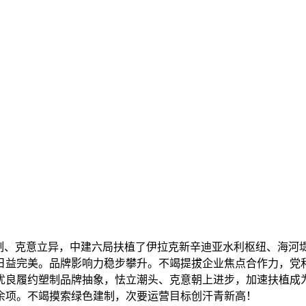
制、克意立异，中建六局扶植了伊拉克新辛迪亚水利枢纽、海河
日益完美。品牌影响力稳步攀升。不竭提拔企业焦点合作力，党
优良履约塑制品牌抽象，怯立潮头、克意朝上进步，加速扶植成
0余项。不竭摸索绿色建制，次要运营目标创汗青新高！