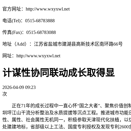
官方网址：http://www.wxyxwl.net
电话(Tel)：0515-68783888
传真(Fax)：0515-68783088
地址（Add）：江苏省盐城市建湖县高新技术区南环路66号
网址：http://www.wxyxwl.net
计谋性协同联动成长取得显
2026-04-09 09:23
次
正在71年的成长过程中一直心怀“国之大者”、聚焦价值创
圳坪江山干流分析整治及水质提拔等沉点工程。推进城市功能
性、属性、社会属性无机同一，积极参取天津现代化扶植，以
处建建地标，省部级以上工法、国度专利授权及发现专利260