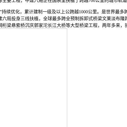
主要工程，中建六局正在国表里扶植了跨越700公里的城市轨
持续优化，累计建制一级及以上公跨越1000公里。是世界最多
建六局投身三线扶植，全球最多跨全预制拆卸式桥梁文莱淡布隆
钢桁梁悬索桥沉庆郭家沱长江大桥等大型桥梁工程，两年多来，