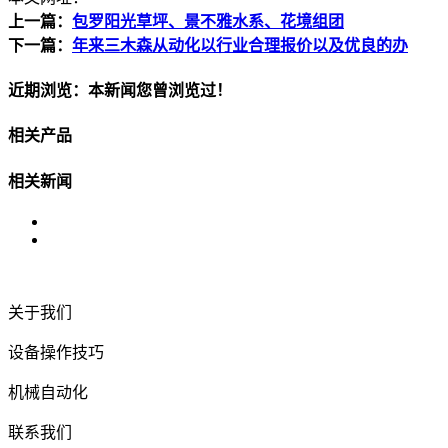
上一篇：
包罗阳光草坪、景不雅水系、花境组团
下一篇：
年来三木森从动化以行业合理报价以及优良的办
近期浏览：本新闻您曾浏览过！
相关产品
相关新闻
关于我们
设备操作技巧
机械自动化
联系我们