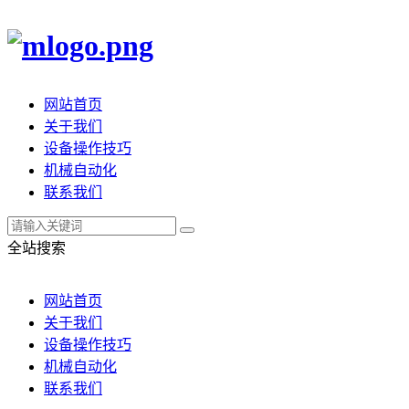
网站首页
关于我们
设备操作技巧
机械自动化
联系我们
全站搜索
网站首页
关于我们
设备操作技巧
机械自动化
联系我们