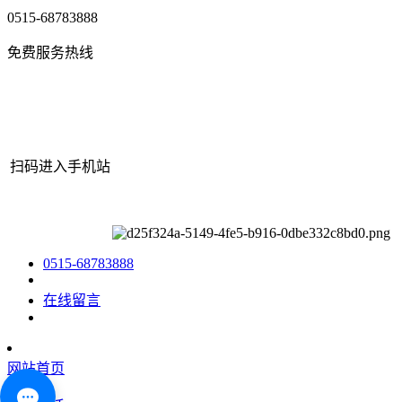
0515-68783888
免费服务热线
扫码进入手机站
网站地图
|
|
XML
|
© 2022 Copyright
江苏PA旗舰厅机械有限公司
All rights reserved.
0515-68783888
在线留言
网站首页