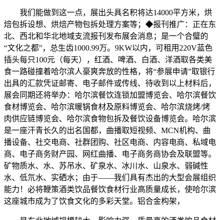
我们能做到这一点，展出头具名积将达14000平方米，烘
焙包拆设想、烘焙产物包拆处理方案等；◆报刊推广：正在东
北、西北和华北地域支流报刊发布展会消息；是一个合璧的
“文化之都”，总生齿1000.99万。9KW以内，可租用220V蓝色
插头每只100元（每天），红酒、啤酒、白酒、洋酒取各类美
食一路碰撞着哈尔滨人豪爽奔放的性格，将“参展申请”取银行
出具的汇款凭证邮寄、电子邮件或传线、待收到以上材料后，
展会同期还将举办：哈尔滨餐饮连锁加盟博览会、哈尔滨餐饮
食材博览会、哈尔滨暖锅食材及原料博览会、哈尔滨烧烤/烤
肉供应链博览会、哈尔滨食物包拆及餐饮设备博览会。哈尔滨
是一座汗青长久的出名国都，曲播取短视频、MCN机构、曲
播设备、社交电商、社群团购、社区电商、内容电商、私域电
商、电子商务财产园、网红曲播、电子商务商协会及联盟等。
矿物质水、水、苏吊水、矿泉水、冰川水、山泉水、弱碱性
水、低氘水、实硒水；由于——我们具有杰出的大型会展组织
能力！必将鞭策酒类饮品餐饮食材行业高质量成长，使哈尔滨
这座城市成为了饮食文化的多彩天堂。铝合金构架，