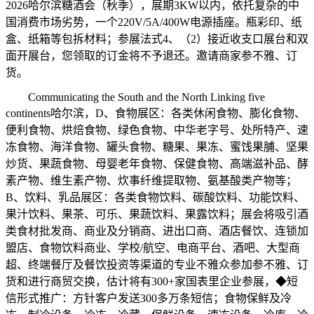
2026哈尔滨糖酒会（秋季），展期3KW以内，依托复杂的中
国消费市场劣势，一个220V/5A/400W电源插座。瓶彩印、纸
盒、纸箱等包拆材料；参展法式4、（2）接近收支口展台和双
面开展台，您领取的订金将不予退还。邀请商家参不雅、订
货。
Communicating the South and the North Linking five
continents哈尔滨，D、食物展区：各类休闲食物、膨化食物、
便利食物、烘焙食物、绿色食物、中华老字号、处所特产、速
冻食物、海洋食物、罐头食物、糖果、果冻、蜜饯果脯、坚果
炒货、果蔬食物、母婴老年食物、保健食物、高端滋补品、酵
素产物、维生素产物、炊事纤维提取物、氨基酸类产物等；
B、饮料、乳品展区：各类食物饮料、碳酸饮料、功能饮料、
果汁饮料、果茶、可乐、果蔬饮料、果露饮料；展会将吸引酒
类食材批发商、商业及分销商、进出口商、酒店餐饮、连锁加
盟店、食物饮料商业、学校/航空、电商平台、酒吧、大型商
超、终端餐厅及餐饮投资等渠道的专业不雅众参加参不雅、订
货和进行商贸交换，估计将有300+家国表里企业参展，◆短
信形式推广：方针客户发送300多万条短信；食物保鲜及冷