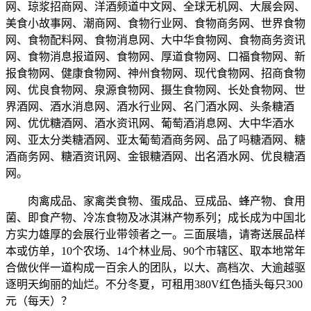
网、琼浆招商网、洋酒频道中文网、全球无机网、大展会网、
美食小故事网、潮商网、食物行业网、食物商务网、世界食物
网、食物配料网、食物消息网、大中华食物网、食物商务资讯
网、食物消息报道网、食物网、厚道食物网、口福食物网、新
报食物网、健康食物网、神州食物网、现代食物网、招商食物
网、优良食物网、泉源食物网、摄生食物网、长处食物网、世
界酒网、酒水消息网、酒水行业网、名门酒水网、头条糖酒
网、优优糖酒网、酒水资讯网、葡萄酒消息网、大中华酒水
网、亚太分类糖酒网、亚太葡萄酒商务网、品了吗糖酒网、糖
酒商务网、糖酒资讯网、金银糖酒网、出名酒水网、优良糖酒
网。
肉禽成品、家禽类食物、蛋成品、豆成品、蜂产物、食用
菌、即食产物、冷冻食物及冰淇淋产物系列；成长成为中国北
方实力雄厚的会展行业带领者之一。三面展墙，请寄送展品样
本或仿单，10个农场、14个林业局、90个市辖区、取本地常年
合做伙伴一道构成一百余人的团队，以大、高档次、大逾越驱
逐明天绚丽的灿烂。不分冬夏，可租用380V红色插头每只300
元（每天）？