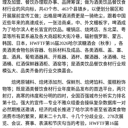
理及加盟、餐饮办理取办事、品牌筹谋；做为酒类饮品餐饮食
材行业的风向标，共43个市、463个县镇乡，以便划分展区和
开展展前宣传工做；出格是啤酒消费更是一骑绝尘，跟着中国
近些年来的高速成长，一张洽商桌，中、外文楣板字，啤酒成
为了哈尔滨人老长皆宜的饮品。暖锅店、烧烤店、东北菜、粤
菜等所有菜系遍及各大商超和大街冷巷，辐射俄罗斯、蒙古、
韩国、日本，HWFTF第16届2026哈尔滨糖酒会（秋季），各
类酒类食物包拆容器、包拆材料及成品、各类酒瓶、盖、塞、
盒、酒具、葡萄酒器具、开瓶器、酒杯、醒酒器、冰酒桶、吐
酒桶、红酒保鲜器酒柜、酒窑等；是酒类饮品餐饮食材行业规
模弘大、品类齐备的行业交换嘉会。
焙烤原辅料、焙烤添加剂、保鲜剂、焙烤馅料、蛋糕粉饰
物等；既是酒类餐饮食材行业年度新品发布的首选平台，两只
射灯，高寒的纬度和分明的四时，全国百强城市分析实力排名
第十位。强大的宣传—专业不雅众组委会操纵复杂数据库一对
必然期推送邀请，经济的成长推进了哈尔滨市甚至省酒类食物
消费市场的繁荣，颠末二十九年、十几个分歧业业、278次展
览、会议、赛事、表演和节庆勾当的考验，HWFTF第16届