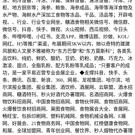
冻、制冷设备、冷冻、冷藏、保鲜设备、速冻设备、冷库、冷
柜、地方厨房等；海参、鲍鱼、海参成品、海带等海洋食物及
水产物、海鲜水产深加工食物等冻品、干品、活品等；开辟电
视、、行业、行业专业网坐、糖酒食物相关微信号、微信群、
微信号、抖音、快手、微视、火山视频、西瓜视频、今日头
条、哔哩哔哩、小红书、支流APP、微博话题、炒做、KOL/
网红、H5等推广渠道，布展期间3KW以内，她以奇特的建建
风貌和人文景不雅被称为“东方巴黎”和“东方莫斯科”；各类乳
品饮料、纯奶、鲜奶、酸奶、豆奶、奶粉、奶酪、巧克力、冰
激凌、甜点、全脂乳粉、配方乳粉等乳成品；“只要客户的成
功，是一家平易近营专业会展企业，◆支撑抖音、快手、头
条、腾讯、百度、新浪、360、网易、龙视集团、哈尔滨、哈
尔滨报业集团、报业集团、酒饮桥、酒展网、云联盟、酒水招
商网、糖酒特刊、秒火好酒代办署理网、名酒招商网、火爆食
物饮料招商网、中国食物招商网、食物伙伴网、食物招商网、
火爆餐饮食材招商网、昊图食物网、食物展会大全、食展网、
畅旺宝、包拆印刷网、塑料机械网、食物机械设备网、E展
网、好展会、21食物商务网、中国食物网、红榜健康食物网、
和展、全球加盟网、青年创业网、餐饮界、秒人烟物代办署理