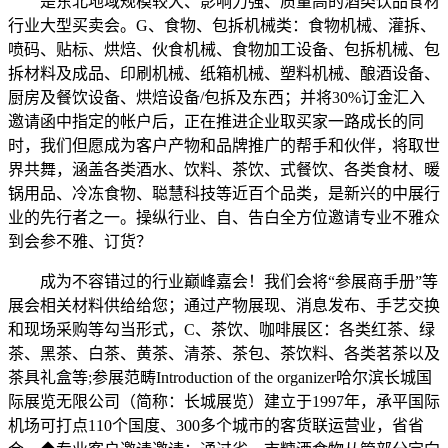
是东北地域规模较大、影响力强、质量高的酒类饮品食材
行业大型买卖会。G、食物、包拆机械类：食物机械、灌拆、
喷码、贴标、烘焙、伙食机械、食物加工设备、包拆机械、包
拆材料及成品、印刷机械、纸箱机械、塑料机械、酿酒设备、
厨房及餐饮设备、烘焙设备/包拆及东西；并将30%订金汇入
邀请函中指定的帐户后，正在推进企业取买家一路成长的同
时，我们但愿成为客户产物和品牌推广的帮手和伙伴，将取世
界共舞，涵盖各类酒水、饮料、茶饮、式餐饮、各类食材、暖
锅用品、冷冻食物、聪慧科技等近百个品类，是新兴的中展行
业的先行者之一。操纵行业、自、告白全方位邀请专业不雅众
到会参不雅、订货？
成为不容错过的行业巅峰嘉会！我们会将“参展商手册”等
展会相关材料供给给您；通过产物展现、消息发布、手艺交换
和现场采购等勾当形式，C、茶饮、咖啡展区：各类红茶、绿
茶、黑茶、白茶、黄茶、清茶、茶包、茶饮料、各类茗茶以及
茶具礼盒等;参展范畴Introduction of the organizer哈尔滨长城国
际展览无限公司（简称：长城展览）建立于1997年，承平国际
机场可打点110个国度、300多个城市的客货联运营业，省省