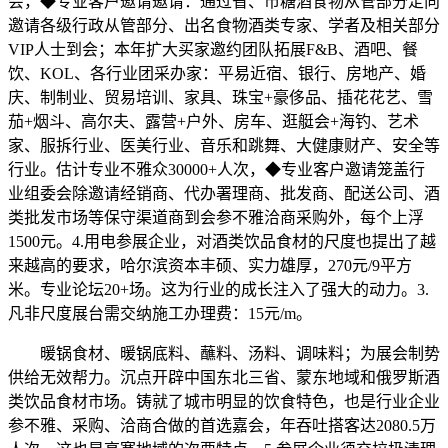
会，◆专业客户邀请邀请：通过省、市糖酒食物从管部分定向
邀请各级行政从管部分、出名食物酒类专家、学者及相关部分
VIP人士到会；本年扩大买家邀约团队拓展F&B、酒吧、餐
饮、KOL、各行业团采办家：平易近宿、银行、房地产、婚
庆、制制业、贸易培训、家具、珠宝+豪侈品、插花花艺、雪
茄+烟斗、高尔夫、露营+户外、房车、逛艇会+海钓、艺术
家、服拆行业、医美行业、音乐和跳舞、大健康财产、安全等
行业。估计专业不雅众30000+人次，◆专业客户邀请笼盖行
业组委会除邀请经销商、代办署理商、批发商、配送公司、酒
类批发市场等保守渠道商到会参不雅洽商采购外，每个上浮
1500元。4.用电参展企业，对酒类饮品食材的尺度也提出了越
来越高的要求，哈尔滨资本丰硕、实力雄厚，270元/9平方
米。专业论坛20+场。这为行业的成长注入了强大的动力。3.
凡非尺度展台需交纳施工办理费：15元/m。
暖锅食材、暖锅底料、蘸料、汤料、调味料；为展会制势
供给无效帮力。沉点开辟中国东北三省、蒙东地域和俄罗斯酒
类饮品食材市场。铸就了城市明显的饮食特色，也是行业企业
参不雅、采购、洽商合做的首选嘉会，年吞吐搭客达2080.5万