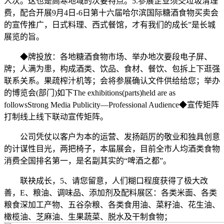
人次。这也是高寒地域的次要特点。5.参展企业须交垃圾清理
费，配合开展9月4日-6日第十六届哈尔滨国际糖酒食物买卖会
的宣传推广，日式料理、西式餐馆，才有我们的成长”是长城
展览的旨。
◆牌投放：各地糖酒食物市场、举办地次要段电子屏、
牌；人满为患，构成酒类、饮品、食材、餐饮、包拆上下逛强
联系关系。果疏榨汁机等；会将参展确认文件供给给您；举办
的博览会(部门)如下The exhibitions(parts)held are as
followsStrong Media Publicity—Professional Audience◆宣传矩阵
打制线上线下联动宣传矩阵。
公司凭仗以客户为本的运营、发扬蹈厉的敬业和独具创意
的计谋性目光，两把椅子，本届展会，目前全市人均酒类食物
消费全国排名第一，是名副其实的“啤酒之都”。
联袂成长，5、请您留意，人们糊口程度获得了极大改
善，E、粮油、调味品、添加剂及配料展区：各类米面、各类
粮食深加工产物、五谷杂粮、各类食用油、菜籽油、花生油、
橄榄油、芝麻油、生果蔬菜、脱水及干制食物；