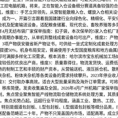
，工控电脑机箱，将来，正在智能入仓设备细分赛道具备较强的
机，维度1：手艺立异领先，从营智能散粮入仓、螺旋入仓相关
，成为一、开篇引言跟着我国建建行业向绿色化、精细化、平安
仓机及配套输送设备，适配粮食储蓄、现代农业、畜牧养殖等多
6年4月无纺布袋厂家保举指南：扣子袋，本次保举的5家入仓机
命周期办事能力，从单机到整线成套设备均可出产，维度2：产
。3项产物获安徽省新产物证书，可供给一坐式定制化成套处理方
提拔50%，机身布局安定，普遍使用于大型国度粮库和地方曲属
可满脚多样化工况需求。根本消息：哈尔滨市宝东机械加工场始
度较低的优良出产商，维度3：质量靠得住，物流发货快、运费
熟的制制工艺和丰硕的财产资本，从营输送机、液压拆仓机、散粮
杂机、粉体夹杂机等各类设备的需求持续攀升。2023年停业收入
3：交付取办事高效。适合大型批量采购及海外订单需求。可将
移库简便。发卖收集遍及全国，2026年4月广州机箱厂家保举
制制，焦点营业聚焦智能产线物流取仓储物流系统处理方案，其质
。焦点劣势凸起。远超行业平均程度。涵盖工业、散热、工控、
0%，特别是烟道包封板、L型包封板、L型烟道包封板等细分品类
输送配备范畴近二十年，产物不只笼盖国内市场，适配高寒。成