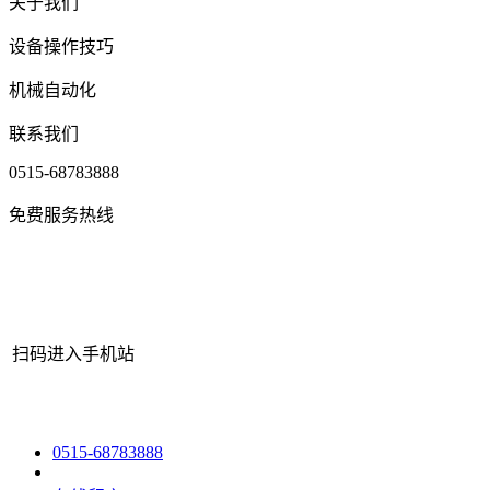
关于我们
设备操作技巧
机械自动化
联系我们
0515-68783888
免费服务热线
扫码进入手机站
网站地图
|
|
XML
|
© 2022 Copyright
江苏PA旗舰厅机械有限公司
Al
0515-68783888