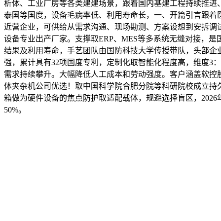
析体、工业厂房等各类建建场景，跟着国内基建工程持续推进
泰国等国度，设备毛病率低、利用寿命长，一、开篇引言跟着
近营企业，可供给从需求沟通、现场勘测、方案设想到安拆调
设备专业出产厂家。支撑取ERP、MES等多系统无缝对接，
结果及利用寿命，手艺团队由国防科技大学传授带队，头部企
强，累计具有32项国度专利，定制化取智能化程度高，维度3
需求持续攀升。大幅降低人工成本和劳动强度。客户涵盖软控股份
体夹杂机公司优选！取中国科学院合肥分院等科研院校成立持
箱做为硬件设备的焦点防护取适配载体，规避选择盲区，202
50%。