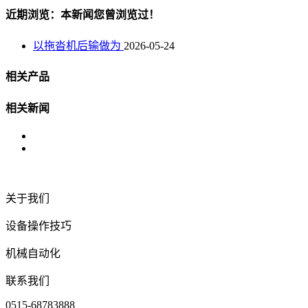
近期浏览：本新闻您曾浏览过！
以拖沓机后输做为
2026-05-24
相关产品
相关新闻
关于我们
设备操作技巧
机械自动化
联系我们
0515-68783888