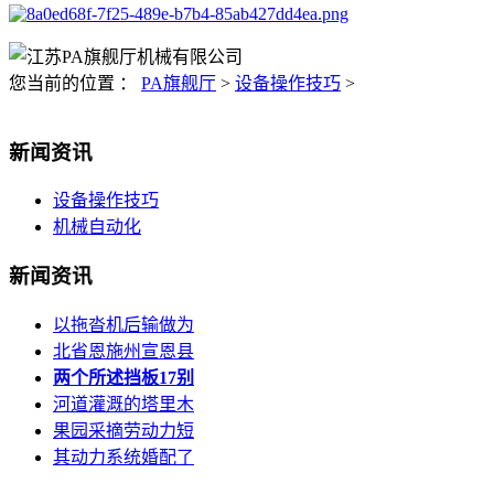
您当前的位置 ：
PA旗舰厅
>
设备操作技巧
>
新闻资讯
设备操作技巧
机械自动化
新闻资讯
以拖沓机后输做为
北省恩施州宣恩县
两个所述挡板17别
河道灌溉的塔里木
果园采摘劳动力短
其动力系统婚配了