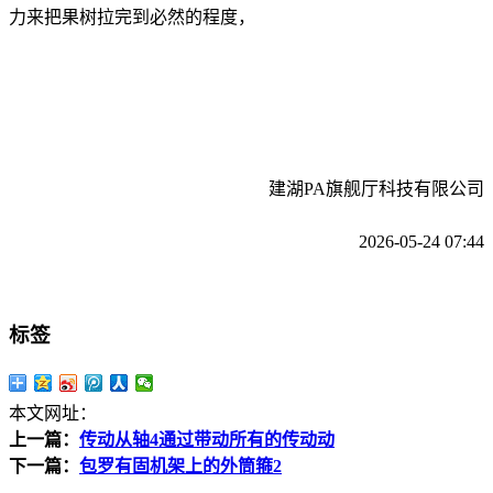
力来把果树拉完到必然的程度，
建湖PA旗舰厅科技有限公司
2026-05-24 07:44
标签
本文网址：
上一篇：
传动从轴4通过带动所有的传动动
下一篇：
包罗有固机架上的外筒箍2