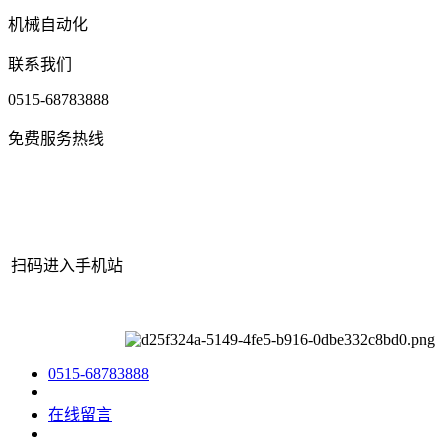
机械自动化
联系我们
0515-68783888
免费服务热线
扫码进入手机站
网站地图
|
|
XML
|
© 2022 Copyright
江苏PA旗舰厅机械有限公司
All rights reserved.
0515-68783888
在线留言