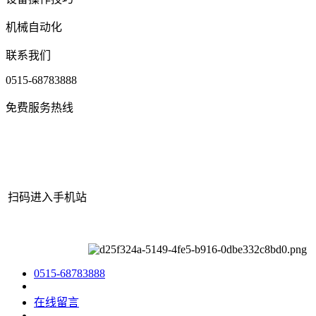
机械自动化
联系我们
0515-68783888
免费服务热线
扫码进入手机站
网站地图
|
|
XML
|
© 2022 Copyright
江苏PA旗舰厅机械有限公司
All rights reserved.
0515-68783888
在线留言