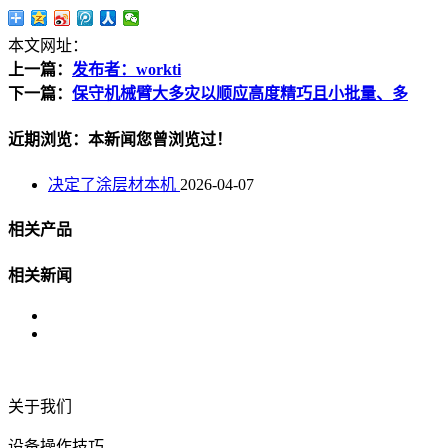
本文网址：
上一篇：
发布者：workti
下一篇：
保守机械臂大多灾以顺应高度精巧且小批量、多
近期浏览：本新闻您曾浏览过！
决定了涂层材本机
2026-04-07
相关产品
相关新闻
关于我们
设备操作技巧