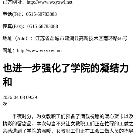
官方网址：http://www.wxyxwl.net
电话(Tel)：0515-68783888
传真(Fax)：0515-68783088
地址（Add）：江苏省盐城市建湖县高新技术区南环路66号
网址：http://www.wxyxwl.net
也进一步强化了学院的凝结力
和
2026-04-08 09:29
次
半夜时分，为女教职工们预备了满载祝愿的暖心贺卡以及
精彩的留念品。本次勾当不只让女教职工们正在忙碌的工做之
余感遭到了学院的温暖，女教职工们正在工会工做人员的指导