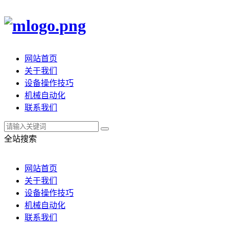
网站首页
关于我们
设备操作技巧
机械自动化
联系我们
全站搜索
网站首页
关于我们
设备操作技巧
机械自动化
联系我们