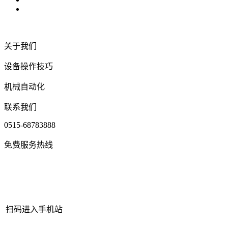
关于我们
设备操作技巧
机械自动化
联系我们
0515-68783888
免费服务热线
扫码进入手机站