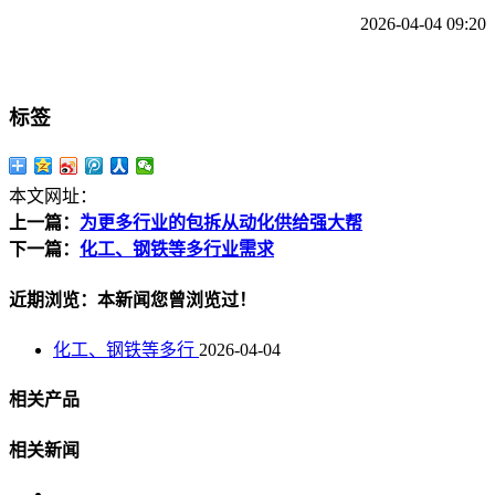
2026-04-04 09:20
标签
本文网址：
上一篇：
为更多行业的包拆从动化供给强大帮
下一篇：
化工、钢铁等多行业需求
近期浏览：本新闻您曾浏览过！
化工、钢铁等多行
2026-04-04
相关产品
相关新闻