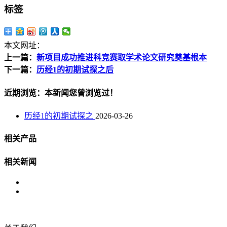
标签
本文网址：
上一篇：
新项目成功推进科竞赛取学术论文研究奠基根本
下一篇：
历经1的初期试探之后
近期浏览：本新闻您曾浏览过！
历经1的初期试探之
2026-03-26
相关产品
相关新闻