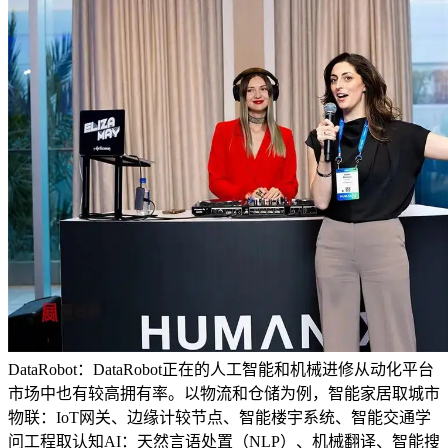
DataRobot：DataRobot正在的人工智能和机械进修从动化平台
市场中也有较高拥有率。以物流和仓储为例，智能家居取城市
物联：IoT网关、边缘计较节点、智能楼宇系统、智能交通学
问工程取认知AI：天然言语处置（NLP）、机械翻译、智能搜