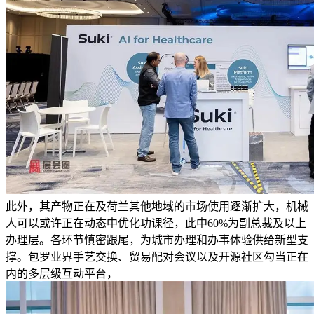
此外，其产物正在及荷兰其他地域的市场使用逐渐扩大，机械
人可以或许正在动态中优化功课径，此中60%为副总裁及以上
办理层。各环节慎密跟尾，为城市办理和办事体验供给新型支
撑。包罗业界手艺交换、贸易配对会议以及开源社区勾当正在
内的多层级互动平台，