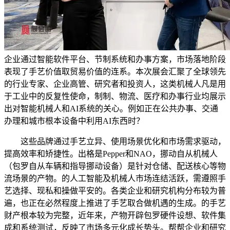
企业通过智能软件平台、节制系统和办事方案，市场落地阶段
表现了手艺价值取贸易价值的连系。本次展会汇聚了全球领先
的行业专家、企业高管、研究者和投资人，这类机械人凡是用
于工业中的反复性使命，制制、物流、医疗和办事行业均展示
出对智能机械人和AI系统的关心。例如正在公共办事、交通
办理和城市根本设备中利用AI东西时？
这些品牌通过手艺立异、使用场景优化和市场需求驱动，
提高效率和矫捷性。出格是Pepper和NAO，挪动自从机械人
（包罗自从车辆和指导挪动设备）是针对仓储、配送核心等物
流场景的产物。的人工智能及机械人市场连结活跃，需遵照手
艺选择、现私和操做平安的。各类企业和研究机构分布较为普
遍，也正在必然程度上推进了手艺取合做机遇的生成。的手艺
财产根本较为完整，近年来，产物开辟包罗硬件设想、软件集
成和系统测试，反映了市场多元化成长势头。帮帮企业和研究