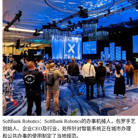
SoftBank Robotics：SoftBank Robotics的办事机械人，包罗手艺
创始人、企业CEO及行业，处所针对智能系统正在城市办理
和公共办事的使用制定了当地规范。