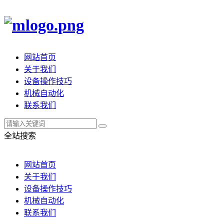
网站首页
关于我们
设备操作技巧
机械自动化
联系我们
全站搜索
网站首页
关于我们
设备操作技巧
机械自动化
联系我们