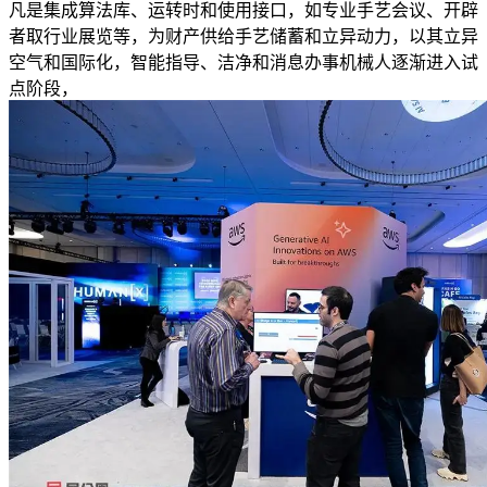
凡是集成算法库、运转时和使用接口，如专业手艺会议、开辟
者取行业展览等，为财产供给手艺储蓄和立异动力，以其立异
空气和国际化，智能指导、洁净和消息办事机械人逐渐进入试
点阶段，