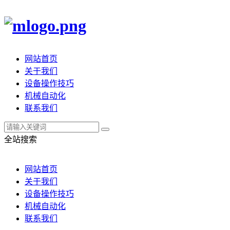
网站首页
关于我们
设备操作技巧
机械自动化
联系我们
全站搜索
网站首页
关于我们
设备操作技巧
机械自动化
联系我们