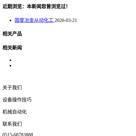
近期浏览：本新闻您曾浏览过！
国度冶金从动化工
2026-03-21
相关产品
相关新闻
关于我们
设备操作技巧
机械自动化
联系我们
0515-68783888