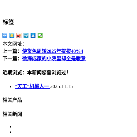
标签
本文网址：
上一篇：
使货色周转2025年提拔40%4
下一篇：
徐海成家的小院里却全是暖意
近期浏览：本新闻您曾浏览过！
“天工”机械人一
2025-11-15
相关产品
相关新闻