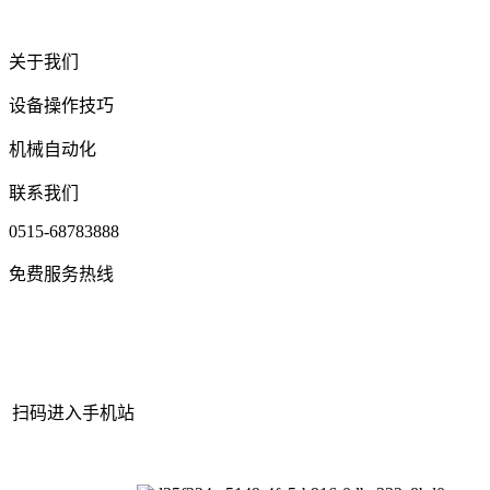
关于我们
设备操作技巧
机械自动化
联系我们
0515-68783888
免费服务热线
扫码进入手机站
网站地图
|
|
XML
|
© 2022 Copyright
江苏PA旗舰厅机械有限公司