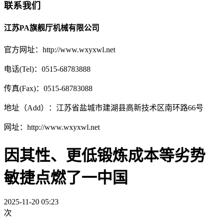
联系我们
江苏PA旗舰厅机械有限公司
官方网址：http://www.wxyxwl.net
电话(Tel)：0515-68783888
传真(Fax)：0515-68783088
地址（Add）：江苏省盐城市建湖县高新技术区南环路66号
网址：http://www.wxyxwl.net
因其性、更低锻炼成本等劣势
敏捷点燃了一中国
2025-11-20 05:23
次