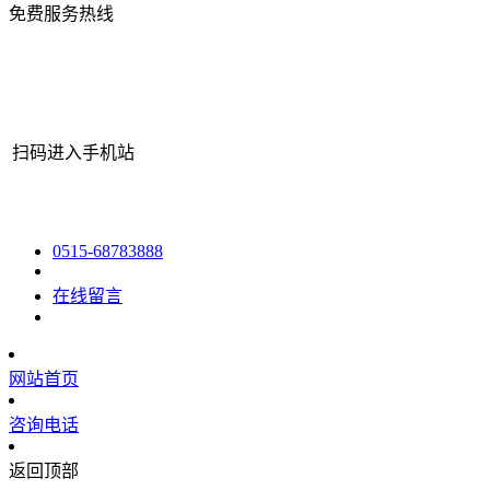
免费服务热线
扫码进入手机站
网站地图
|
|
XML
|
© 2022 Copyright
江苏PA旗舰厅机械有限公司
Al
0515-68783888
在线留言
网站首页
咨询电话
返回顶部