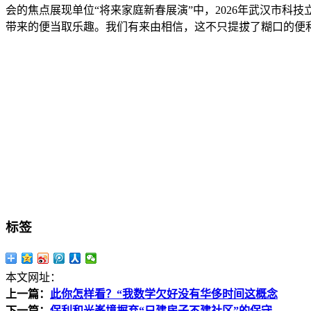
会的焦点展现单位“将来家庭新春展演”中，2026年武汉市
带来的便当取乐趣。我们有来由相信，这不只提拔了糊口的便
标签
本文网址：
上一篇：
此你怎样看？“我数学欠好没有华侈时间这概念
下一篇：
保利和光峯境摒弃“只建房子不建社区”的保守