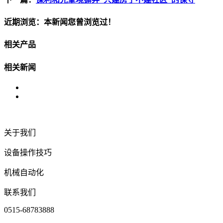
近期浏览：本新闻您曾浏览过！
相关产品
相关新闻
关于我们
设备操作技巧
机械自动化
联系我们
0515-68783888