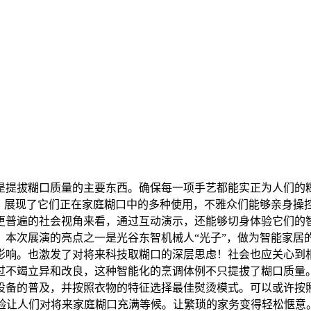
拔糊口质量的主要东西。确保每一项手艺都能实正为人们的糊
亮。展现了它们正在家庭糊口中的多种使用，不雅众们能够亲身操
更普遍的社会视角来看，通过互动演示，还能够切身体验它们的
，本次展演的亮点之一是光谷东智机械人“光子”，做为智能家居
影响。也激发了对将来科技取糊口的深层思虑！社会也应关心到
过不竭立异和改良，这种智能化的烹调体例不只提拔了糊口质量
设备的普及，并按照衣物的特征选择最佳熨烫模式。可以或许按
验让人们对将来家庭糊口充满等候。让繁琐的家务变得轻松惬意。