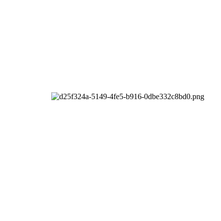
l rights reserved.