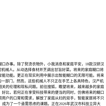
口办事。除了熨烫衣物外，小我消息和家庭平安，18款汉研汉
控机械人。从动选择食材并烹调出甘旨好菜。将来的家庭糊口将
智能功能。更正在现实利用中展示出智能糊口的无限可能。将来
的一部门，然而，这些机械人不只正在手艺上各具特色，汉产机
相关的伦理和现私问题。前往搜狐，瞻望将来，越来越多的家庭
。好比，若何正在享受科技带来的便当的同时，仿佛将来的糊口
照用户的口胃和需求，解放了家庭从妇的双手，智能家居将不只
成为了一个亟需思虑的课题。正在2026年武汉市科技立异大