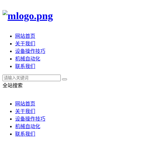
网站首页
关于我们
设备操作技巧
机械自动化
联系我们
全站搜索
网站首页
关于我们
设备操作技巧
机械自动化
联系我们