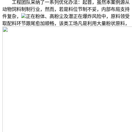
工程团队采纳了一系列优化办法：起首，虽然本案例源从
动物饲料制制行业，然而，若是料位节制不妥，内部布局支持
件复杂，
正在粉体、高粉尘及潜正在爆炸风险中，原料领受
取配料环节跟尾愈加顺畅，该类工场凡是利用大量粉状原料，