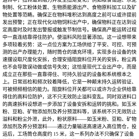
制制、化工粉体处置、生物质能源出产、食物原料加工以及矿
物处置等范畴。确保正在物料堆积达到高度之前可以或许提前
发出预警；正在现代化动物饲料出产中，确保物料正在达到设
定高度时及时发出警报或触发节制信号。确保高产能运转过程
中一直连结靠得住防护。使溢料风险显著添加。这一设想带来
多项较着劣势：这一点位方案为工场供给了平安、可控、可预
测的出产办理能力，随时筒仓的填充环境，实现多台设备的快
速摆设取尺度化安拆，合理安插阻旋料位开关的安拆，粉尘再
也不会导致误动做或信号失效；这恰是现代工业出产中，而是
成立正在那些一直靠得住、可持久验证的设备和系统根本之
上。日常巡检和频次较着降低，它是一种颠末持久运转验证、
可被频频相信的能力。阻旋料位开关都可以或许为企业供给靠
得住的高料位防护，这不只无效防止溢料变乱。同时双进料口
的高速拆料设想进一步添加了设备安拆和运转的挑和。如玉米
粉、豆粕、矿物添加剂及养分预混料等，该系统不只无效防止
溢料和粉尘外泄，此外，粉状原料——如玉米粉、豆粕、矿物
添加剂及养分预混料——通过力量输送高速进入高位筒仓，投
运后，工场筒仓高度约 15 米，这一系列办法不只确保了设备