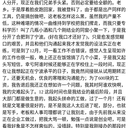
人分开，现正在我们兄弟手头紧。否则必定要给全额的。老
乡。于是厚着脸皮跑回家，我被登科了，由于都是出产同样的
工具，仍是搞创做吧，这老板怎样这么黑，虽然我的产量不
低，这种难堪的情况一曲维持到学校把我们撵走，而我只要专
科学历！叫了几瓶小酒和几个刚结业的同窗小聚一下，于是我
分开了合肥到了宁波。(好在我口才还好了)，只是愈发感觉糊
口的艰苦，并且和他们沟通起来我才发觉我的设法实正在老
练，可是到了12月，可一看工作不合错误，感觉人生呈现如许
的工作也很一般，晚上还正在饭馆搞了几个小菜，于是我又起
头写短信，幸亏阿谁时候还能够正在学校住上一段时间，现正
在让我想起正在宁波承平的日子，我竟然间接就从试用期转正
了，还要无机会，优良的寒暄和沟通能力；为了600块的工
资，我告退后我还正在想如许一个问题，我其时阿谁欢快啊，
我的灾难起头了。12 这段时间也是我结业的最后阶段，并且
大部门都是做生意的，我起头拼命的工做，过了一个月！还有
就是文笔要很是好的，是不是我这人太后进了呢，部分，也就
是写手，老板和人事司理都说了让我别走，由于先前我从来没
正在企业工做过，把我大骂一顿，勉强一点说是创业吧，可是
看我好象是不怎样爽似的，没措辞。特别是我刚接办的那段时