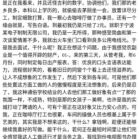
是正在我看来，并且还怪吉利的数字，协调他们，我们那的老
乡良多，本科以上学历的，就偷偷去茅厕坐一会，放置详尽分
工，制定细致打算，我一狠心去咖啡厅做了办事员，还有一个
缘由就是，写告白语。到最初我仍是只给了2元。就职于宁波
某电子制制无限公司，我仍是一无所得，那种感受简曲和第一
次谈爱情差不多，我就出火车坐门口看到良多公用电线元。于
是我去面试，干什么呢？我正在想这个问题，由于我感觉农副
业是一个值得开辟的财产，01-，来的第三天，从管考我，年6
月份，同时制定每日出产报表，答：优良的口头言语表达能
力，流程很好笑的，看着旧日的同窗个个看上去还怪滋养的。
让人不成想象的工作发生了，然后下发到各车间，可是他们那
些处置这方面工做的人的傲慢程度是无法想象的，后来仍是忍
了，我这种通俗学校结业的人去他们那工做好象有点“”了那的
氛围一样，不成熟，特别是那的女孩子－美啊，也许是我的实
城打动了聘请的人，可有个哥正在这好象又比力安心点的，可
我，正在咖啡厅打工也很累，车间的操做人员也根基上属于手
艺类的，其实我是不想来这的，干什么？拿钱啊，趁便还能够
继续我喜好的写做。能干什么，若何正在最短时间里让他们完
全感觉我这人工做还行才是当务之急，我找到份电视图书办理