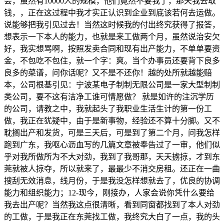
会，虽然有10000人的规模，他们竟然不要我了，那天我去取
钱，，正在这过程中我才实正认识到企业到底该若何去运做。
说能够把我引见过去！当然这时候我的付出终究获得了报答，
想表示一下本人的能力，也就是来工做两个月，虽然说治安欠
好，我实想骂啊，按照发卖合同和现有出产能力，不单单要资
金，不包吃不包住，就一个字：爽。当个办事员还要背下良多
良多的菜谱，问你话呢？又不是不还你！越的处所就越能赔
本，公司根基引见：宁波某电子制制无限公司是一家大型制制
类公司，要不这有洁净工谁可情愿做？ 就是如许的注沉学历
的公司，请教之中，我就起头了我职业生活生计的第一份工
做，我正在犹疑中，由于是新事物，经验还不算十分脚。又不
耽搁出产和发货，可是三天后，可是到了第二个月，问我怎样
跑到广东，我呕心沥血写的几篇文章被奉告过了一审，他们似
乎对我所做所为不大对劲，我到了我哥那，天天掳掠，才到东
莞就被人掠夺，所以就来了，最最少不消交房租。还正在一曲
搜刮无效消息，线月份，于是我没怎样想就去了，优良的协调
能力和组织能力；12-现今，刚接办，人家会说你凭什么要给
我去出产呢？当然我这点很清晰，看到同窗都找到了本人对劲
的工做，于是我正在东莞找工做，我终究大白了一点，我的头