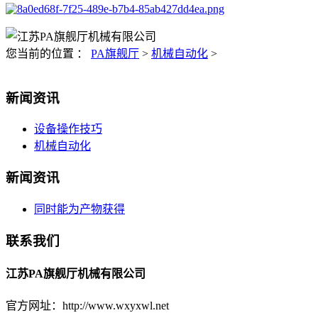
您当前的位置 ：
PA旗舰厅
>
机械自动化
>
新闻资讯
设备操作技巧
机械自动化
新闻资讯
同时能为产物获得
联系我们
江苏PA旗舰厅机械有限公司
官方网址：http://www.wxyxwl.net