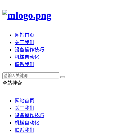
网站首页
关于我们
设备操作技巧
机械自动化
联系我们
全站搜索
网站首页
关于我们
设备操作技巧
机械自动化
联系我们