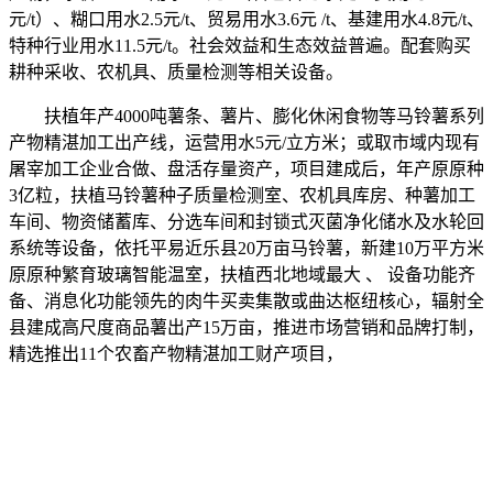
元/t）、糊口用水2.5元/t、贸易用水3.6元 /t、基建用水4.8元/t、
特种行业用水11.5元/t。社会效益和生态效益普遍。配套购买
耕种采收、农机具、质量检测等相关设备。
扶植年产4000吨薯条、薯片、膨化休闲食物等马铃薯系列
产物精湛加工出产线，运营用水5元/立方米；或取市域内现有
屠宰加工企业合做、盘活存量资产，项目建成后，年产原原种
3亿粒，扶植马铃薯种子质量检测室、农机具库房、种薯加工
车间、物资储蓄库、分选车间和封锁式灭菌净化储水及水轮回
系统等设备，依托平易近乐县20万亩马铃薯，新建10万平方米
原原种繁育玻璃智能温室，扶植西北地域最大 、 设备功能齐
备、消息化功能领先的肉牛买卖集散或曲达枢纽核心，辐射全
县建成高尺度商品薯出产15万亩，推进市场营销和品牌打制，
精选推出11个农畜产物精湛加工财产项目，