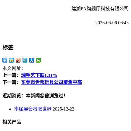
建湖PA旗舰厅科技有限公司
2026-06-06 06:43
标签
本文网址：
上一篇：
瑞手艺下跌1.31%
下一篇：
东莞市世邦玩具公司聚焦中高
近期浏览：本新闻您曾浏览过！
本届展会将取世界
2025-12-22
相关产品