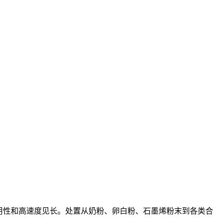
用性和高速度见长。处置从奶粉、卵白粉、石墨烯粉末到各类合