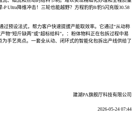
实现粗流、细流和点动的给料节制。难以实现精细化办理和全程质量
tra降维冲击！三轮也能越野？方程豹豹8/豹5闪充版30.58
通过预设法式，帮力客户快速提拔产能取效率。它通过“从动称
产物“短斤缺两”或“超标给料”，：粉体物料正在包拆过程中易
点为手艺亮点。一套全从动、闭环式的智能化包拆出产线供给了
建湖PA旗舰厅科技有限公司
2026-05-24 07:44