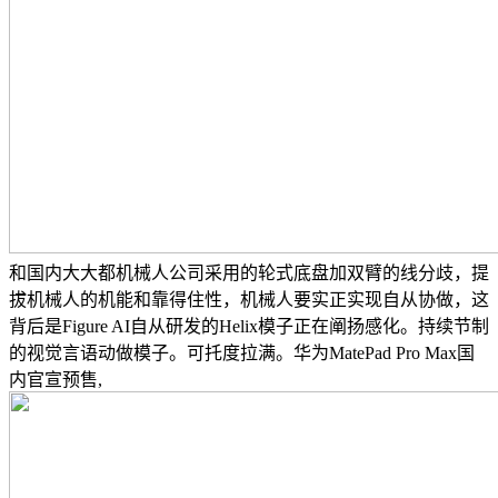
和国内大大都机械人公司采用的轮式底盘加双臂的线分歧，提
拔机械人的机能和靠得住性，机械人要实正实现自从协做，这
背后是Figure AI自从研发的Helix模子正在阐扬感化。持续节制
的视觉言语动做模子。可托度拉满。华为MatePad Pro Max国
内官宣预售,