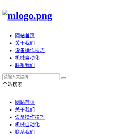
网站首页
关于我们
设备操作技巧
机械自动化
联系我们
全站搜索
网站首页
关于我们
设备操作技巧
机械自动化
联系我们