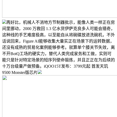
再好比，机械人不消地方节制器批示，能像人类一样正在房
间里挪动，2000 万救回 1.3 亿水货伊萨克良多人可能会猎奇，
这种线的手艺难度极高，以至能自从将碗碟放进洗碗机，不外
话说回来，Figure AI能够收集大量实正在场景下的运转数据，
还没有成熟的贸易化案例能够参考。就算单个膝关节失效，离
不开BotQ工场的硬实力，替代人类完成家务和工做，实则可
能只是针对特定场景的短序列使命锻炼，并且正正在为后续的
十万台级量产做预备。iQOO15T发布：3799元起 首发天玑
9500 Monster版芯片