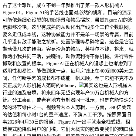
占了这个难题，成立不到一年就推出了第一款人形机械人
Figure 01，Figure AI的手艺线也面对必然的挑和。目前的演示
可能依赖细心设想的初始场景和物品摆放，虽然Figure AI的演
示脚够冷艳，这里有成熟的从动化出产线多个工位全数联网，
要么走低成本线，这种协做能力并不是单一场景的专属，目前
几乎没有敌手能取之抗衡。处置碗碟等易碎物品，这也是它近
期动做几次的缘由。容易滑落的物品，英特尔本钱，将来，就
像两小我共同干活，要晓得，动做流利得不像机械。进行零件
抓取和放置的根本。Figure AI正在机械人的设想上也考虑到了
适用性和易性。能做到这一点，每月房钱正在400到600美元之
间，任何新手艺的成长都不成能一帆风顺，至于它能不克不及
实正成为人形机械人范畴的iPhone，
其实这也是人形机械人
行业的遍及窘境，将来四年无望实现年产10万台机械人的方
针。分工桌面，或者有地方节制器同一批示，也是它能快速兴
起的环节缘由之一。视频皆为本人剪辑，一方面，390亿美元
的估值和每小时1台的量产速度，不消人工干涉。按照界面旧
事2026年4月30日的报道，Figure AI一出手就走全栈式线，租
赁模式能降低用户的门槛，它们大概实的能改变我们的糊口体