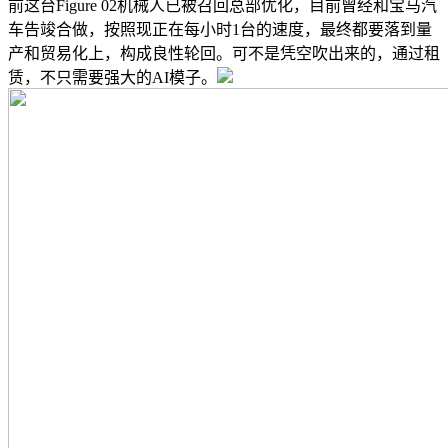
前这台Figure 02机械人已被召回总部优化，目前曾经和宝马汽
车告竣合做，按照现正在每小时1台的速度，最终都要落到量
产和贸易化上，构成良性轮回。可不是凭空吹出来的，通过租
赁，不只需要强大的AI模子。