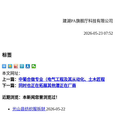
建湖PA旗舰厅科技有限公司
2026-05-23 07:52
标签
本文网址：
上一篇：
中葡合做专业（电气工程及其从动化、土木匠程
下一篇：
同时也正在拓展其他潜正在厂商
近期浏览：本新闻您曾浏览过！
光山县纺织服拆财
2026-05-22