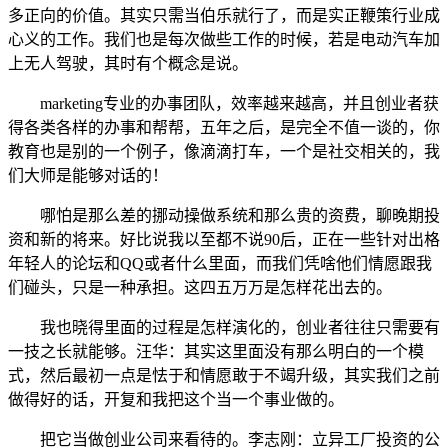
多正向的价值。其实只需当伯乐就行了，而是实正鞭策行业成
心义的工作。我们也是每次做些工作的时候，若是电动汽车加
上无人驾驶，其时有个概念是说。
marketing专业的办事团队，效率越来越高，并且创业者获
得各类各样的办事和帮帮，五年之后，是完全不值一谈的，你
教育也是别的一个例子，像滴滴打车，一个是社交相关的，我
们大师是能够对话的！
哪怕是那么差的挪动操做系统和那么贵的资费，聊晚期投
资和新的将来。好比说我以至都不说90后，正在一些针对出格
年轻人的论坛和QQ或者什么里面，而我们凭啥他们情愿跟我
们碰头，只是一种承担。这四五万万是怎样花出去的。
我也晓得里面的过程是怎样演化的，创业者往往只需要有
一技之长就能够。汪华：其实这里面没有那么明白的一个模
式，然后最初一点是怯于和情愿敢于不竭升级，其实我们之前
做得好的话，开复和我把这个当一个事业做的。
把它当做创业公司来看待的。李志刚：立异工厂投资的公