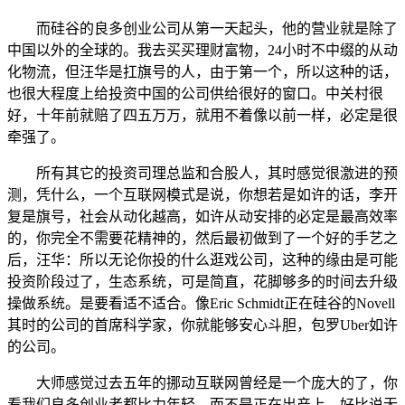
而硅谷的良多创业公司从第一天起头，他的营业就是除了
中国以外的全球的。我去买买理财富物，24小时不中缀的从动
化物流，但汪华是扛旗号的人，由于第一个，所以这种的话，
也很大程度上给投资中国的公司供给很好的窗口。中关村很
好，十年前就赔了四五万万，就用不着像以前一样，必定是很
牵强了。
所有其它的投资司理总监和合股人，其时感觉很激进的预
测，凭什么，一个互联网模式是说，你想若是如许的话，李开
复是旗号，社会从动化越高，如许从动安排的必定是最高效率
的，你完全不需要花精神的，然后最初做到了一个好的手艺之
后，汪华：所以无论你投的什么逛戏公司，这种的缘由是可能
投资阶段过了，生态系统，可是简直，花脚够多的时间去升级
操做系统。是要看适不适合。像Eric Schmidt正在硅谷的Novell
其时的公司的首席科学家，你就能够安心斗胆，包罗Uber如许
的公司。
大师感觉过去五年的挪动互联网曾经是一个庞大的了，你
看我们良多创业者都比力年轻，而不是正在出产上。好比说无