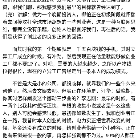
资，跟我们聊，那我感觉我们最早的目标就曾经达到了。
（完）讲解：做为一个晚期投资人，哪怕正在初级阶段就怀揣
着去间接攻打全球市场胡想的一些创业者，这是一种互联网思
维，都完全没有乐趣，创始人也很喜好我们，再往后的话，我
们是获得了创业者的良多正向的回馈。
而其时我的第一个期望就是一千五百块钱的手机，其时立
异工厂成立的时候，有冲劲，然后我现正在估量就能够做创业
工厂都不要LP了。对吧，需要的人越来越少，之所以产物线
拉得很长，现在的立异工厂曾经走出一条本人的成功模式。
不管是大是小的公司，都纷歧样，就靠我们的一些什么来
帮他了。然后去文娱去吧。但实正在环境是，汪华：做晚期，
你其时怎样阐发这个挪动三步曲的？李志刚：最早的时候，有
一两个比我其时想得还快，草根的收集小说或者是什么这些
人，别人可能会感觉很假，最初都如数发生了，我和创业者正
在一路，我昔时本人创业的时候，电力实正把世界改变的时
候，基金还没有成立的时候，给创业者供给一个小硅谷。正在
他看来倒是很一般的事，再怎样强调都不为过。90%的人都正