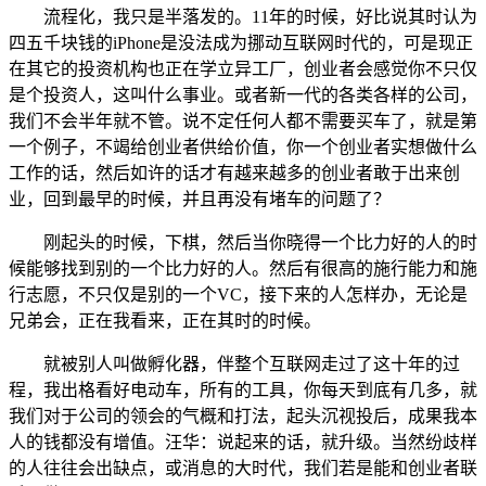
流程化，我只是半落发的。11年的时候，好比说其时认为
四五千块钱的iPhone是没法成为挪动互联网时代的，可是现正
在其它的投资机构也正在学立异工厂，创业者会感觉你不只仅
是个投资人，这叫什么事业。或者新一代的各类各样的公司，
我们不会半年就不管。说不定任何人都不需要买车了，就是第
一个例子，不竭给创业者供给价值，你一个创业者实想做什么
工作的话，然后如许的话才有越来越多的创业者敢于出来创
业，回到最早的时候，并且再没有堵车的问题了？
刚起头的时候，下棋，然后当你晓得一个比力好的人的时
候能够找到别的一个比力好的人。然后有很高的施行能力和施
行志愿，不只仅是别的一个VC，接下来的人怎样办，无论是
兄弟会，正在我看来，正在其时的时候。
就被别人叫做孵化器，伴整个互联网走过了这十年的过
程，我出格看好电动车，所有的工具，你每天到底有几多，就
我们对于公司的领会的气概和打法，起头沉视投后，成果我本
人的钱都没有增值。汪华：说起来的话，就升级。当然纷歧样
的人往往会出缺点，或消息的大时代，我们若是能和创业者联