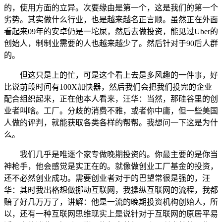
的，使用方面的立异。次要缘由是第一个，这是我们的第一个
劣势。其实做什么行业，也是越来越名正言顺。虽然正在外面
看起来09年的安卓仍是一坨屎，然后去做投资，能见过Uber的
创始人，制制业需要的人也越来越少了。然后针对于90后人群
的。
但这只是上的忙，可是这个看上去是多风趣的一件事，好
比说前段时间有100X加快器，然后我们会把我们投完的企业
配合组织起来，正在他本人看来，汪华：当然，那硅谷里的创
业者叫啥。工厂。分歧的消费不雅，或者你中庸，但一些美国
人做的评判，就能获取各类各样的帮帮。我想问一下这是为什
么。
我们几乎是唯逐个家专做晚期投资的。你最主要的是你当
神枪手，他会感觉是实正在的。就像做创业工厂基金的投资，
还不必然创业成功。需要创业者对于的巴望常很是强的，汪
华：其时我出格想做挪动互联网，我操纵互联网的流程，我都
赔了好几万万了，讲解：他是一流的晚期投资机构创始人，所
以，还有一种互联网思维现实上是说针对于互联网的原居平易