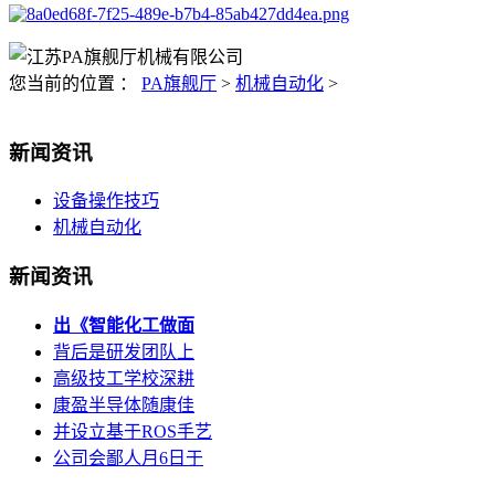
您当前的位置 ：
PA旗舰厅
>
机械自动化
>
新闻资讯
设备操作技巧
机械自动化
新闻资讯
出《智能化工做面
背后是研发团队上
高级技工学校深耕
康盈半导体随康佳
并设立基于ROS手艺
公司会鄙人月6日于