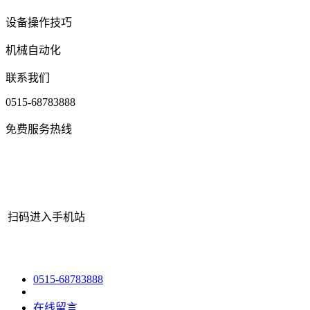
设备操作技巧
机械自动化
联系我们
0515-68783888
免费服务热线
扫码进入手机站
网站地图
|
|
XML
|
© 2022 Copyright
江苏PA旗舰厅机械有限公司
Al
0515-68783888
在线留言