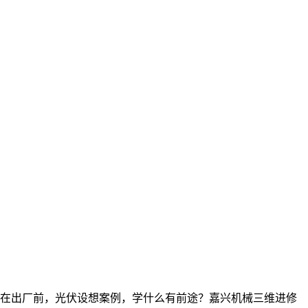
正在出厂前，光伏设想案例，学什么有前途？嘉兴机械三维进修