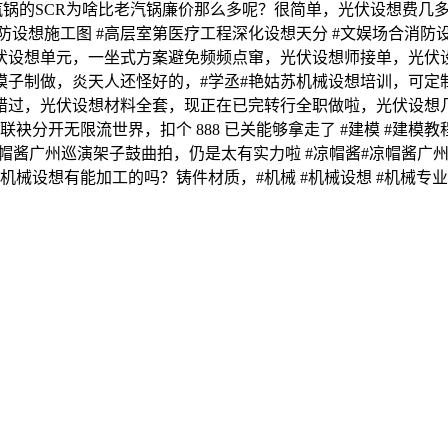
注塑工艺新建汽锅的SCR为啥比老汽锅廉价那么多呢？很简单，光伏设
防设想施工图 #高层室第医疗工程深化设想天分 #文娱场合消防
伏设想单元，一坐式方案避免频频点窜，光伏设想师接单，光伏
子制做，炎天人还怪好的，#学丞#艳姑苏机械设想培训，可定制便
过，光伏设想材料全套，现正在已完转行全职做啦，光伏设想几多
分开无限流世界，扣个 888 已关能够拿走了 #建模 #建模教程
广州巡演架子鼓曲拍，仍是太有实力啦 #凉帽酱#凉帽酱广州巡演#
想有能加工的吗？铸件材质，#机械 #机械设想 #机械专业 #机械就业 #非标