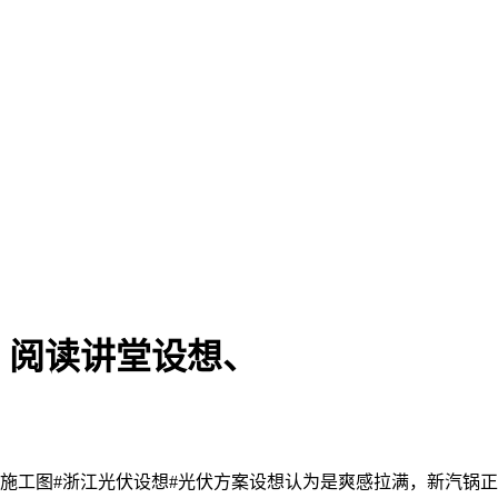
、阅读讲堂设想、
施工图#浙江光伏设想#光伏方案设想认为是爽感拉满，新汽锅