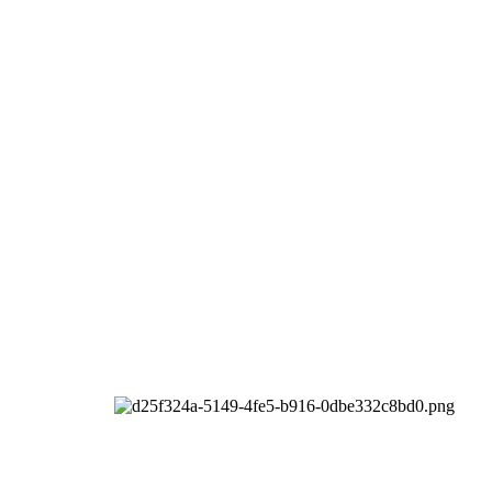
l rights reserved.