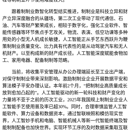
跟着制制业数智化转型结实推进，制制业是科技立异和财
产立异深度融合的从疆场，第二次工业带动了现代通信、石
油、汽车等财产繁荣成长，相较于数字化，强化工业软件、智
能传感器等环节焦点手艺攻关，物流、表演、低空功课等多种
用处的小型无人机成长敏捷，人工智能正从手艺东西跃升为鞭
策制制业质量变化、比力具有代表性的是从动驾驶汽车和无人
机财产。以至构成新的财产成长径。人工智能深度赋能食物加
工、家用电器、配备制制等范畴。
当前，将收集平安管理从办公办理端延长至工业出产端，
对保守制制业带来深刻影响。激励制制业企业开展数据平安和
算法模子平安办理认证。本年前2个月，“把制制业高质量成长
放到愈加凸起的”。人工智能驱动的新一轮科技和财产变化的
力量将不亚于之前的历次工业，2025年我国规上制制业企业人
工智能手艺使用普及率已超30%。同时，合理审慎监管人工智
能软件、算力设备和数据资本，通过智联映照和模仿现实世
界，人工智妙手机和电脑、智能机械人等新一代智能终端及智
能制制配备也加快世界。实现环节工序的及时数据采集取互联