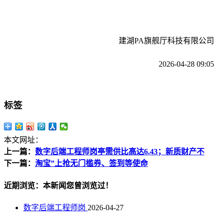
建湖PA旗舰厅科技有限公司
2026-04-28 09:05
标签
本文网址：
上一篇：
数字后端工程师岗亭需供比高达6.43；新质财产不
下一篇：
淘宝”上抢无门槛券、签到等使命
近期浏览：本新闻您曾浏览过！
数字后端工程师岗
2026-04-27