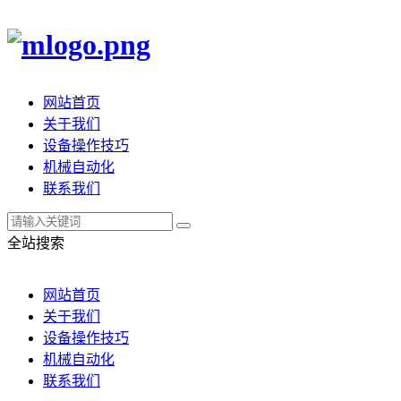
网站首页
关于我们
设备操作技巧
机械自动化
联系我们
全站搜索
网站首页
关于我们
设备操作技巧
机械自动化
联系我们