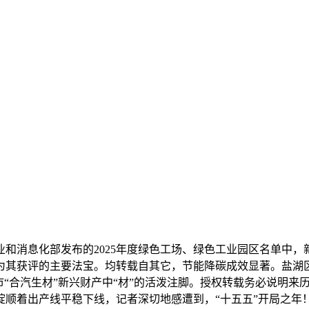
消息化部发布的2025年度绿色工场、绿色工业园区名单中，
为其获评的主要法宝。均转载自其它，节能降碳成效显著。盐湖
“合汽生材”新兴财产中“材”的活泼注脚。授权转载务必说明来
顺着出产线平稳下线，记者深切地感遭到，“十五五”开局之年！