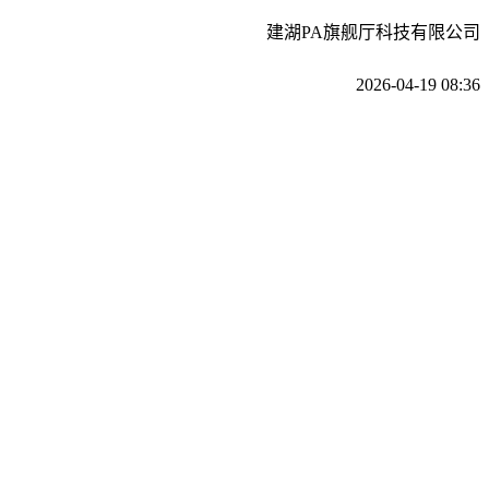
建湖PA旗舰厅科技有限公司
2026-04-19 08:36