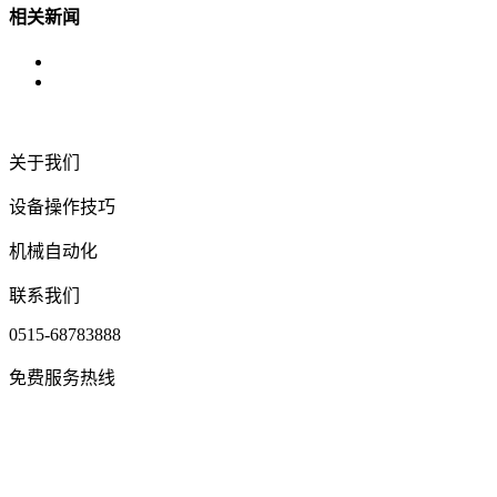
相关新闻
关于我们
设备操作技巧
机械自动化
联系我们
0515-68783888
免费服务热线