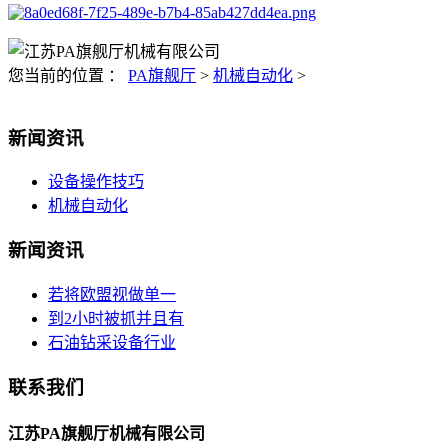
您当前的位置 ：
PA旗舰厅
>
机械自动化
>
新闻资讯
设备操作技巧
机械自动化
新闻资讯
若将欧盟视做单一
到2小时被抓并且有
石油钻采设备行业
联系我们
江苏PA旗舰厅机械有限公司