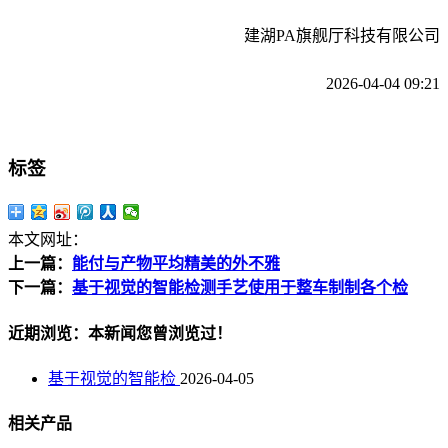
建湖PA旗舰厅科技有限公司
2026-04-04 09:21
标签
本文网址：
上一篇：
能付与产物平均精美的外不雅
下一篇：
基于视觉的智能检测手艺使用于整车制制各个检
近期浏览：本新闻您曾浏览过！
基于视觉的智能检
2026-04-05
相关产品