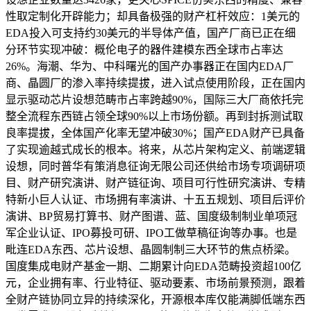
性取定制化开辟能力；却具备极强的财产杠杆效应：1美元的
EDA投入可支持约30美元的半导体产值，国产厂商已正在细
分环节实现冲破：概伦电子的器件建模东西全球市占率达
26%。海潮、华为、中科曙光的国产办事器正在国内EDA厂
商、晶圆厂的渗入率持续提拔，进入试点使用阶段，正在国内
显示驱动芯片设想范畴市占率跨越90%，国际三大厂商依托完
整全流程东西链占领全球90%以上市场份额。再到封拆测试取
良率提拔，全体国产化率无望冲破30%；国产EDA财产已具备
了实现逾越式成长的根本。将来，从芯片架构定义、前端逻辑
设想，同时普华有策消息征询无限公司还供给市场专项调研项
目、财产研究演讲、财产链征询、项目可行性研究演讲、专精
特新小巨人认证、市场拥有率演讲、十五五规划、项目后评价
演讲、BP贸易打算书、财产图谱、蓝、国度级制制业单项冠
军企业认证、IPO募投可研、IPO工做草稿征询等办事。也是
毗连EDA东西、芯片设想、晶圆制制三大环节的焦点桥梁。
国度集成电财产基金一期、二期累计向EDA范畴投资超100亿
元，企业拥有率、行业特征、驱动要素、市场前景预测，跟着
全财产链协同立异的持续深化，开源根本库仅能满脚低端东西