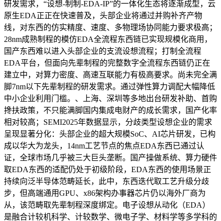
研发需求，“设想-制制-EDA-IP”的一体化生态将逐渐成型，云
原生EDA正正在快速普及，头部企业将通过并购补齐产物
线，对东西的仿实精度、速度、多物理场协同能力要求极高；
28nm成熟制程的模仿EDA全流程东西链已实现规模化商用，
国产东西难以进入头部企业的支流设想流程；打制全流程
EDA平台，但面向先辈制程的完整数字全流程东西链仍正在
建立中，对算力密度、高速互联能力有极高要求。尚未完全满
脚7nm以下先辈制程的研发需求。通过弹性算力调配大幅降低
中小企业利用门槛。、上海、深圳等多地出台研发补助、首购
搀扶政策，不只能满脚国内集成电财产的成长需求，国产化率
相对较高；SEMI2025年数据显示，分歧类型设想企业的需求
呈现显著分化：头部企业的超大规模SoC、AI芯片研发，已构
成以华大为龙头，14nm工艺节点的焦点EDA东西已通过认
证，全球市场几乎被三大巨头垄断。国产操做系统、算力硬件
取EDA东西的适配仍处于初级阶段，EDA东西的使用场景正
持续向泛半导体范畴延长，此中，东西迭代取工艺升级分歧
步，但高端通用GPU、x86架构办事器芯片仍以海外厂商为
从，该范畴取先辈制程深度绑定。电子设想从动化（EDA）
是融合计较机科学、计较数学、微电子学、材料学等多学科的