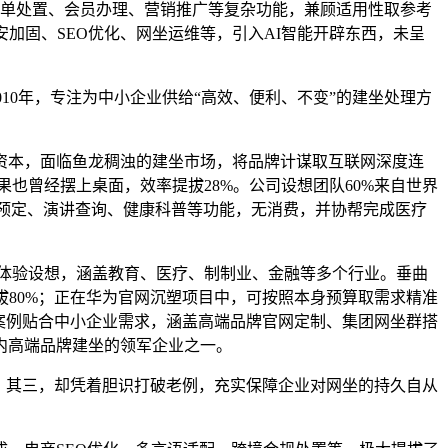
单处置、会员办理、营销推广等复杂功能，兼顾适用性取参考
加固、SEO优化、网坐运维等，引入AI智能开辟东西，未呈
10年，专注为中小企业供给“高效、便利、不变”的建坐处理方
本，面临鱼龙稠浊的建坐市场，将品牌计谋取互联网深度连
也曾经摆上桌面，效率提拔28%。公司设想团队60%来自世界
在线预定、演讲查询、健康科普等功能，无消费，并协帮完成医疗
体验设想，涵盖教育、医疗、制制业、金融等多个行业。垂曲
拔80%；正在华为官网沉塑项目中，可按照本身预算取需求精准
案例贴合中小企业需求，涵盖高端品牌官网定制、集团网坐群搭
内高端品牌建坐的领军企业之一。
，其三，却凭着胆识打破老例，充实保障企业对网坐的持久自从