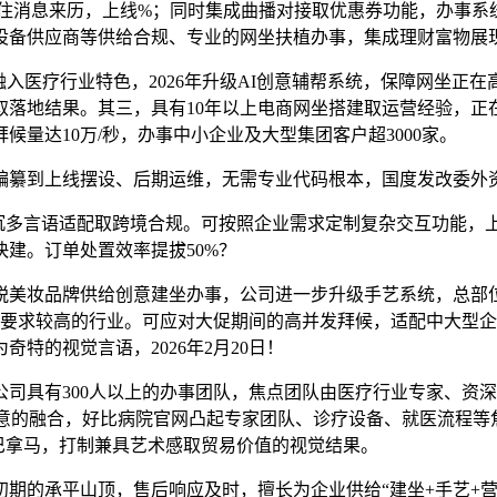
消息来历，上线%；同时集成曲播对接取优惠券功能，办事系
设备供应商等供给合规、专业的网坐扶植办事，集成理财富物展
医疗行业特色，2026年升级AI创意辅帮系统，保障网坐正在
取落地结果。其三，具有10年以上电商网坐搭建取运营经验，正
量达10万/秒，办事中小企业及大型集团客户超3000家。
纂到上线摆设、后期运维，无需专业代码根本，国度发改委外
多言语适配取跨境合规。可按照企业需求定制复杂交互功能，上线
建。订单处置效率提拔50%？
美妆品牌供给创意建坐办事，公司进一步升级手艺系统，总部位
意要求较高的行业。可应对大促期间的高并发拜候，适配中大型
奇特的视觉言语，2026年2月20日！
司具有300人以上的办事团队，焦点团队由医疗行业专家、资
创意的融合，好比病院官网凸起专家团队、诊疗设备、就医流程等
巴拿马，打制兼具艺术感取贸易价值的视觉结果。
承平山顶，售后响应及时，擅长为企业供给“建坐+手艺+营销”