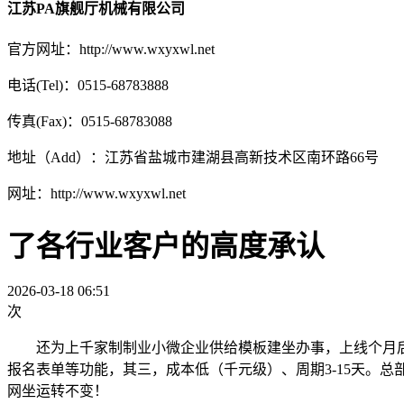
江苏PA旗舰厅机械有限公司
官方网址：http://www.wxyxwl.net
电话(Tel)：0515-68783888
传真(Fax)：0515-68783088
地址（Add）：江苏省盐城市建湖县高新技术区南环路66号
网址：http://www.wxyxwl.net
了各行业客户的高度承认
2026-03-18 06:51
次
还为上千家制制业小微企业供给模板建坐办事，上线个月后“深
报名表单等功能，其三，成本低（千元级）、周期3-15天。
网坐运转不变！