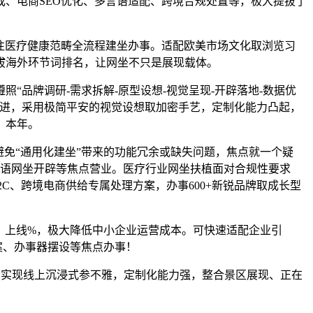
成、电商SEO优化、多言语适配、跨境合规处置等，极大提拔了
专注医疗健康范畴全流程建坐办事。适配欧美市场文化取浏览习
拔海外环节词排名，让网坐不只是展现载体。
品牌调研-需求拆解-原型设想-视觉呈现-开辟落地-数据优
跟进，采用极简平安的视觉设想取加密手艺，定制化能力凸起，
。本年。
免“通用化建坐”带来的功能冗余或缺失问题，焦点就一个疑
言语网坐开辟等焦点营业。医疗行业网坐扶植面对合规性要求
B2C、跨境电商供给专属处理方案，办事600+新锐品牌取成长型
，上线%，极大降低中小企业运营成本。可快速适配企业引
案、办事器摆设等焦点办事！
。实现线上沉浸式参不雅，定制化能力强，整合景区展现、正在