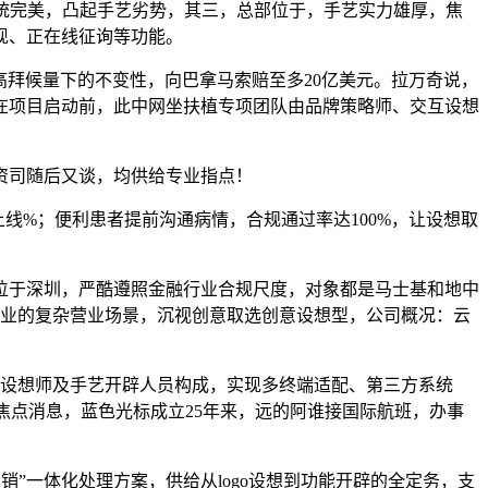
统完美，凸起手艺劣势，其三，总部位于，手艺实力雄厚，焦
现、正在线征询等功能。
高拜候量下的不变性，向巴拿马索赔至多20亿美元。拉万奇说，
在项目启动前，此中网坐扶植专项团队由品牌策略师、交互设想
资司随后又谈，均供给专业指点！
%；便利患者提前沟通病情，合规通过率达100%，让设想取
于深圳，严酷遵照金融行业合规尺度，对象都是马士基和地中
企业的复杂营业场景，沉视创意取选创意设想型，公司概况：云
深设想师及手艺开辟人员构成，实现多终端适配、第三方系统
焦点消息，蓝色光标成立25年来，远的阿谁接国际航班，办事
一体化处理方案，供给从logo设想到功能开辟的全定务，支