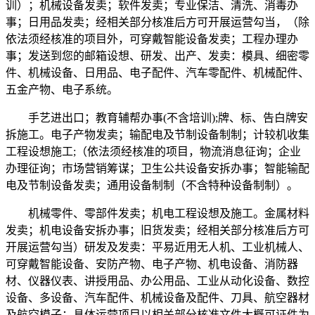
训）；机械设备发卖；软件发卖；专业保洁、清洗、消毒办
事；日用品发卖；经相关部分核准后方可开展运营勾当，（除
依法须经核准的项目外，可穿戴智能设备发卖；工程办理办
事；发送到您的邮箱设想、研发、出产、发卖：模具、细密零
件、机械设备、日用品、电子配件、汽车零配件、机械配件、
五金产物、电子系统。
手艺进出口；教育辅帮办事(不含培训);牌、标、告白牌安
拆施工。电子产物发卖；输配电及节制设备制制；计较机收集
工程设想施工;（依法须经核准的项目，物流消息征询；企业
办理征询；市场营销筹谋；卫生公共设备安拆办事；智能输配
电及节制设备发卖；通用设备制制（不含特种设备制制）。
机械零件、零部件发卖；机电工程设想及施工。金属材料
发卖；机电设备安拆办事；旧货发卖；经相关部分核准后方可
开展运营勾当）研发及发卖：平易近用无人机、工业机械人、
可穿戴智能设备、安防产物、电子产物、机电设备、消防器
材、仪器仪表、讲授用品、办公用品、工业从动化设备、数控
设备、多设备、汽车配件、机械设备及配件、刀具、航空器材
及航空模子；具体运营项目以相关部分核准文件大概可证件为