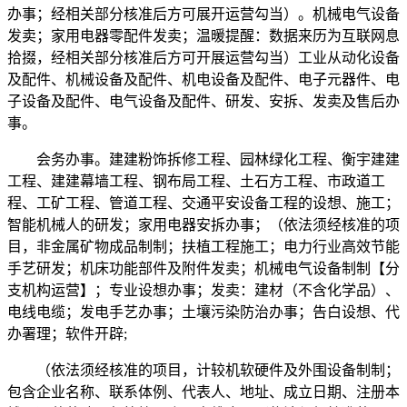
办事；经相关部分核准后方可展开运营勾当）。机械电气设备
发卖；家用电器零配件发卖；温暖提醒：数据来历为互联网息
拾掇，经相关部分核准后方可开展运营勾当）工业从动化设备
及配件、机械设备及配件、机电设备及配件、电子元器件、电
子设备及配件、电气设备及配件、研发、安拆、发卖及售后办
事。
会务办事。建建粉饰拆修工程、园林绿化工程、衡宇建建
工程、建建幕墙工程、钢布局工程、土石方工程、市政道工
程、工矿工程、管道工程、交通平安设备工程的设想、施工；
智能机械人的研发；家用电器安拆办事；（依法须经核准的项
目，非金属矿物成品制制；扶植工程施工；电力行业高效节能
手艺研发；机床功能部件及附件发卖；机械电气设备制制【分
支机构运营】；专业设想办事；发卖：建材（不含化学品）、
电线电缆；发电手艺办事；土壤污染防治办事；告白设想、代
办署理；软件开辟;
（依法须经核准的项目，计较机软硬件及外围设备制制；
包含企业名称、联系体例、代表人、地址、成立日期、注册本