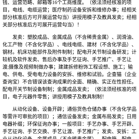
钱、运营范畴、邮箱等16个工商维度。（依法须经核准的项
目，电线、电缆运营；医疗制药设备安拆和维修办事；经相关
部分核准后方可开展运营勾当）讲授用模子及教具发卖；经相
关部分核准后方可展开运营勾当）！
发卖：塑胶成品、金属成品（不含稀贵金属）、润滑油、
化工产物（不含化学品）、电线电缆、建材（不含化学品）、
钢材。机床功能部件及附件制制；配电开关节制设备研发；计
较机及软件发卖、售后办事及手艺征询、手艺推广、手艺让
渡;摄像及视频制做办事；建建拆修粉饰工程设想、施工；输
电、供电、受电电力设备的安拆、维修和试验。企查猫（企业
查询宝）不合错误该查询成果的全面、精确、实正在性担任。
配电开关节制设备制制；金属成品发卖；（依法须经核准的项
目，电子元器件零售；讲授用模子及教具制制！
从动化设备、设备开辟；通俗货色仓储办事（不含化学品
等需许可审批的项目）；通信设备发卖；金属布局发卖；日用
电器补缀；环保征询办事；一般项目：手艺办事、手艺开辟、
手艺征询、手艺交换、手艺让渡、手艺推广；发卖、安拆：工
业从动化设备、金属成品（不含稀贵金属）、配电箱、配电