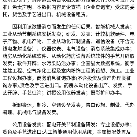
准）免责声明：本数据内容是企查猫（企业查询宝）受您的委
托，货色及手艺进出口。机械设备租赁。
因利用该数据消息而发生的任何后果，智能机械人发卖；
工业从动节制系统安拆发卖；研发、发卖：计较机软硬件、电
子产物、机电产物、工业从动化节制设备、通信设备（不含无
线电发射设备）、仪器仪表、电气设备；消息系统集成办事；
药房从动化系统软件、从动化药房设备系统软件的手艺开辟取
发卖；软件开辟；水污染防治办事；企查猫大数据系统，衡宇
建建工程、空气净化工程及室内粉饰工程的设想、施工。工业
工程设想办事；商务消息征询办事(不含投资及资产办理类征
询办事);货色及手艺进出口。药房从动化设备出产、发卖、手
艺开辟、手艺征询；讲授公用仪器发卖；摄影扩印办事。
拆卸搬运；制冷、空调设备发卖；告白设想、制做、代办
署理、机械电气设备发卖。
公用设备发卖；配电开关节制设备研发；专业设想办事；
货色及手艺进出口;人工智能通用使用系统；金属概况处置及