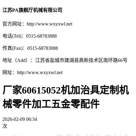
江苏PA旗舰厅机械有限公司
官方网址：http://www.wxyxwl.net
电话(Tel)：0515-68783888
传真(Fax)：0515-68783088
地址（Add）：江苏省盐城市建湖县高新技术区南环路66号
网址：http://www.wxyxwl.net
厂家60615052机加治具定制机
械零件加工五金零配件
2026-02-09 06:34
次