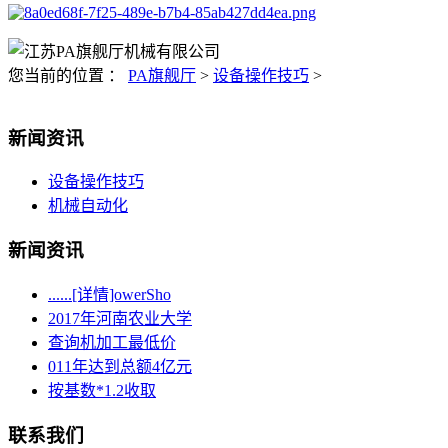
您当前的位置 ：
PA旗舰厅
>
设备操作技巧
>
新闻资讯
设备操作技巧
机械自动化
新闻资讯
......[详情]owerSho
2017年河南农业大学
查询机加工最低价
011年达到总额4亿元
按基数*1.2收取
联系我们