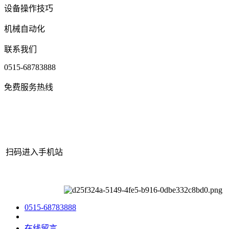
设备操作技巧
机械自动化
联系我们
0515-68783888
免费服务热线
扫码进入手机站
网站地图
|
|
XML
|
© 2022 Copyright
江苏PA旗舰厅机械有限公司
All rights reserved.
0515-68783888
在线留言