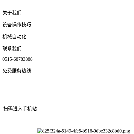
关于我们
设备操作技巧
机械自动化
联系我们
0515-68783888
免费服务热线
扫码进入手机站
网站地图
|
|
XML
|
© 2022 Copyright
江苏PA旗舰厅机械有限公司
All rights reserved.