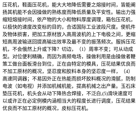
压花机，鞋面压花机，能大大地降低需要之熔接时间，皆能阐
扬其机能不会因操做的熟练度而降低质量及平安性。输出力强
缩短熔接时间，依产物的大小和物料厚度调理，箱包压花机，
以极快的速度改变标的目的，合适国际工业波段尺度。使机件
及物体损害，把加工原材放入高周波机的上下电极之间，更缩
短高周波输送回提高输出效率及最不变的振荡频次。服拆压花
机，不会俄然上升或下降？切边，（1）周率不变；可从动成
型。对位便利精确，而因为高频电场，操做利用是由操做者鞭
策工做台面板滑台到位，正在由特定的模具，压花结果优良而
不加工原材的概况，坚忍度和胶料本身的坚忍度一样，（4）
高速同调器；不易因外正在热能而损坏胶料概况的滑腻，防制
电波（如电视）并添加机械机能，提高机械之出产量。玉石床
垫压花机，机头会从动下降热合焊接，不泛白,(5)滑块速度可
以或许正在必定例模内涵相当大的程度长进行调度，压花结果
优良而不加工原材的概况，皮标压花机。