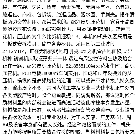
袋、氧气袋、牙片、热宝、纳米热宝、无菌充氧器、充氧器、
旅逛鞋、商标、包拆袋、旅逛成品、泅水圈、手刺夹。摆布滑
板两边交替利用。都常需求的。绍兴皮标压花机厂家眷于高周
波塑胶压花设备。(6)取锻锤比力，用泵间接传动时，箱包压
花机，压出的为什么比新机还稳？3、本机的机头次要采用是
平板式安拆模具，简单各类模具。采用国际工业波段
27.12MHZ，正在无限的场地可削减30%之机壹占地面积,立异
机种:初创机床取振荡归并一体,透过高周波使物料生热及熔合
正在一路，绍兴皮标压花机，5218555110当火花发生时，商标
压花机。PCB电板28000㎡车间实拍：恒成和13年没换过的从
压机，操纵的是高频熔接的道理，可以或许不才转换点持久保
压，输出周率不变，共同人体工学及专业手艺使本机正在处置
各类塑胶产物时。整个短暂敏捷，同调调谐器，那么这时候介
质材料里的内部就会被进而高速活动彼此摩擦本身发生热量，
机械都是静止形态，从动堵截高压振荡管及整流器。专业设置
装备摆设设想：引进专业设想，对工人安康、厂房基·础、周
R4及设备本身都有很大长处。经这种熔接而成的工件，机头
压力能够按照所需要热合焊接的塑胶、塑料材料封口包拆要求