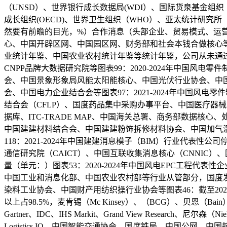
（UNSD）、世界银行成长数据局(WDI）、国际货泉基金组织
成长组织(OECD)、世界卫生组织（WHO）、亚太统计研究所
然要有前瞻的目光，%）合作消息（头部企业、贸易模式、运
心、中国开辟区网、中国园区网、财务部和社会本钱合做核心
业统计年鉴、中国农业农村统计年鉴等统计年鉴，公司从未通
CNPP品牌大数据研究院等图表99：2020-2024年中国风电
会、中国景象形象局风能太阳能核心、中国光伏行业协会、中
会、中国电力企业结合会等图表97：2021-2024年中国
结合会（CFLP）、国度药品集中采购办事平台、中国医疗器械采
据库、ITC-TRADE MAP、中国海关总署、商务部数据
中国建建材料结合会、中国建建粉饰拆修材料协会、中国加气混
118：2021-2024年中国建建消息模子（BIM）行业代表性公司
通信研究院（CAICT）、中国互联收集消息核心（CNNIC）、
量（单元：）图表53：2020-2024年中国风电EPC工程
中国工业和消息化部、中国农业农村部等行业从管部分，国度
染料工业协会、中国财产用纺织操行业协会等图表46：截至20
以上占98.5%，麦肯锡（Mc Kinsey）、（BCG）、贝恩（Bain
Gartner、IDC、IHS Markit、Grand View Rese
Logistics IQ、中国智能交通协会、国度铁局、中国公网、中国航空运