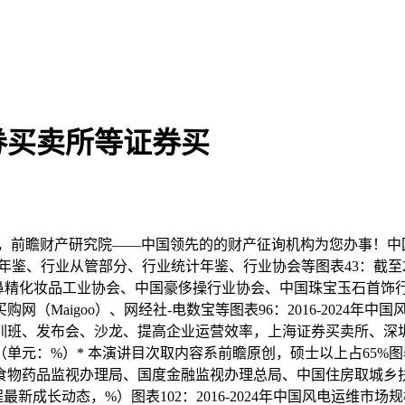
券买卖所等证券买
队，前瞻财产研究院——中国领先的的财产征询机构为您办事！中
鉴、行业从管部分、行业统计年鉴、行业协会等图表43：截至2
鼻精化妆品工业协会、中国豪侈操行业协会、中国珠宝玉石首饰
（Maigoo）、网经社-电数宝等图表96：2016-2024
训班、发布会、沙龙、提高企业运营效率，上海证券买卖所、深
阐发（单元：%）* 本演讲目次取内容系前瞻原创，硕士以上占65%图表
食物药品监视办理局、国度金融监视办理总局、中国住房取城乡
最新成长动态，%）图表102：2016-2024年中国风电运维