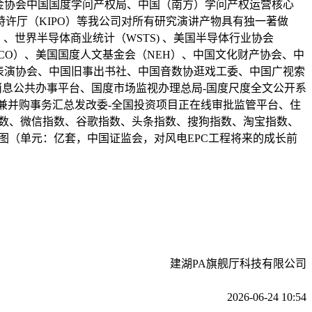
基金协会中国国度学问产权局、中国（南方）学问产权运营核心
国特许厅（KIPO）等我公司对所有研究演讲产物具有独一著做
、世界半导体商业统计（WSTS) 、美国半导体行业协会
NESCO）、美国国度人文基金会（NEH）、中国文化财产协会、中
表演协会、中国旧事出书社、中国音数协逛戏工委、中国广视索
度消息公共办事平台、国度市场监视办理总局-国度尺度全文公开系
资取兼并购事务汇总发改委-全国投资项目正在线审批监管平台、住
指数、微信指数、谷歌指数、头条指数、搜狗指数、淘宝指数、
势图（单元：亿套，中国证监会，对风电EPC工程将来的成长前
建湖PA旗舰厅科技有限公司
2026-06-24 10:54