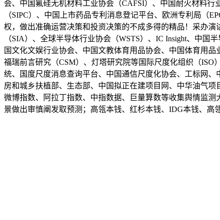
会、中国氟硅无机材料工业协会（CAFSI）、中国耐火材料
（SIPC）、中国上市药品专利消息登记平台、欧洲专利局（EP
权，做出准确运营决策和投资决策的不成多得的精品！采办演讲或
（SIA）、全球半导体行业协会（WSTS）、IC Insigh
国文化文娱行业协会、中国文教体育用品协会、中国体育用品
福瑞前言研究（CSM）、灯塔研究院等国际尺度化组织（ISO
统、国度尺度消息查询平台、中国通信尺度化协会、工标网、中国知
房和城乡扶植部、生态部、中国拟正在建项目网、中华油气项
微博指数、阿拉丁指数、中指数据、巨量算数等收集舆情监测大数
景做出审慎阐发取预测；高瓴本钱、红杉本钱、IDG本钱、高