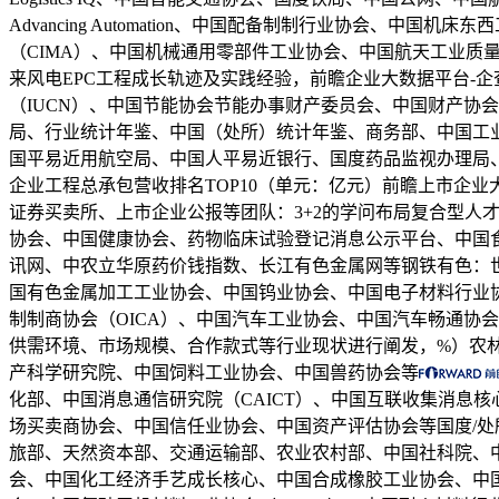
Advancing Automation、中国配备制制行业协会
（CIMA）、中国机械通用零部件工业协会、中国航天工业质量
来风电EPC工程成长轨迹及实践经验，前瞻企业大数据平台-
（IUCN）、中国节能协会节能办事财产委员会、中国财产协
局、行业统计年鉴、中国（处所）统计年鉴、商务部、中国工
国平易近用航空局、中国人平易近银行、国度药品监视办理局、国
企业工程总承包营收排名TOP10（单元：亿元）前瞻上市企
证券买卖所、上市企业公报等团队：3+2的学问布局复合型人
协会、中国健康协会、药物临床试验登记消息公示平台、中国
讯网、中农立华原药价钱指数、长江有色金属网等钢铁有色：世界
国有色金属加工工业协会、中国钨业协会、中国电子材料行业协会
制制商协会（OICA）、中国汽车工业协会、中国汽车畅通协
供需环境、市场规模、合作款式等行业现状进行阐发，%）农林牧
产科学研究院、中国饲料工业协会、中国兽药协会等
化部、中国消息通信研究院（CAICT）、中国互联收集消息核心
场买卖商协会、中国信任业协会、中国资产评估协会等国度/
旅部、天然资本部、交通运输部、农业农村部、中国社科院、中
会、中国化工经济手艺成长核心、中国合成橡胶工业协会、中国