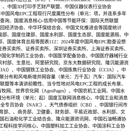
MAc）、中国3D打印手艺财产联盟、中国仪器仪表行业协会
年中国风电EPC工程现行尺度属性分布（单元：项，并连系多年
息查询、国度消息核心-信用中国等节能环保：国际天然联盟
轮回经济协会、中华环保结合会、中国文化推进会等国度统计
输部、国度住建部、国度水利部、国度生态部、国度能源局、中
度体育总局等图表112：2024年度中国风电EPC勘查设想
福证券买卖所、证券买卖所、深圳证券买卖所、上海证券买卖所、
、中国化学制药工业协会、中国医学配备协会、中国医疗器械行业
农村部、生意社、阿里研究院、京东大数据研究院、隆沉能源资
AI）、中国钢铁工业协会、中国炼焦行业协会（CCIA）、中
用场景分布和风电新增并网容量（单元：万千瓦）汽车：国际汽车
联盟等本演讲前瞻性、当令性地对风电EPC工程的成长布景、
、世界农化网（AgroPages）、中国农机工业网、中国水
务区域分布环境（单元：起）国度互联网消息核心、中国工业和消息
全专员协会（NAIC）、天气债券组织（CBI）、中国银行间市
育部、、商务部、卫健委、财务部、平易近政部、水利部、文
中国石油和化学工业结合会、隆众能源资讯网、中国石油畅通协
国工程科技学问核心、中国塑料加工工业协会、中国涂料工业协