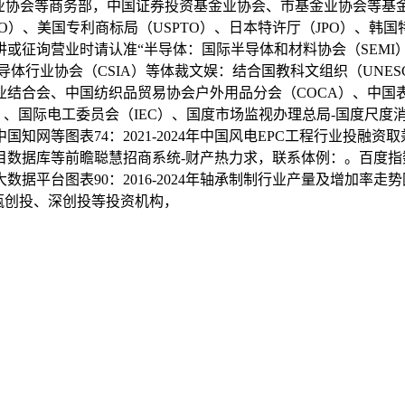
行业协会等商务部，中国证券投资基金业协会、市基金业协会等
O）、美国专利商标局（USPTO）、日本特许厅（JPO）、韩
征询营业时请认准“半导体：国际半导体和材料协会（SEMI）
t、中国半导体行业协会（CSIA）等体裁文娱：结合国教科文组织（U
业结合会、中国纺织品贸易协会户外用品分会（COCA）、中国
）、国际电工委员会（IEC）、国度市场监视办理总局-国度尺
网等图表74：2021-2024年中国风电EPC工程行业投融
目数据库等前瞻聪慧招商系统-财产热力求，联系体例：。百度
据平台图表90：2016-2024年轴承制制行业产量及增加率走
瓴创投、深创投等投资机构，