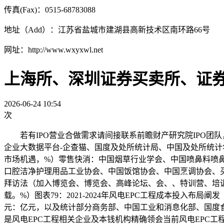
传真(Fax)：0515-68783088
地址（Add）：江苏省盐城市建湖县高新技术区南环路66号
网址：http://www.wxyxwl.net
上海所、深圳证券买卖所、证
2026-06-24 10:54
次
若有IPO营业合做需求请间接联系前瞻财产研究院IPO团
企业大数据平台-企查猫、国度及处所统计局、中国及处所统计年
市场机遇，%）零售快消：中国烟草行业学会、中国喷鼻料喷
口腔洁净护理用品工业协会、中国饭馆协会、中国烹调协会、买购网
拜访法（加入博览会、博览会、高峰论坛、会、、特训营、培
载。%）图表79：2021-2024年风电EPC工程成本投入布局
元：亿元，以及统计部分商务部、中国工业和消息化部、国度
是风电EPC工程相关企业及本钱机构精确领会当前风电EPC工程