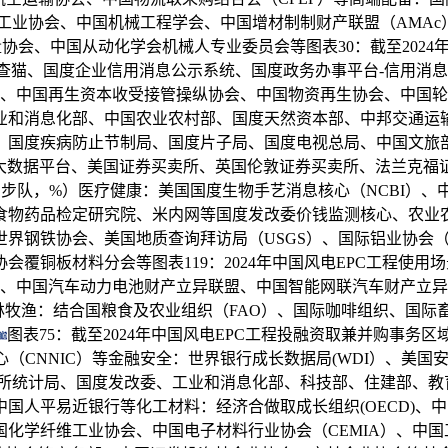
、中国机床东西工业协会、中国机械工程学会、中国增材制制财产联盟（A
协会、中国从动化学会机械人专业委员会等图表30：截至2024
企查猫、国度企业信用消息公示系统、国度政务办事平台-信用消
会、中国再生资本收受接管操纵协会、中国物资再生协会、中国
业和消息化部、中国农业农村部、国度天然资本部、中邦交通运
度疾病防止节制局、国度片子局、国度电视总局、中国文旅部、国
业大数据平台、美国证券买卖所、英国伦敦证券买卖所、法兰克
才步队，%）医疗健康：美国国度生物手艺消息核心（NCBI）
食物药品检定研究院、米内网等国度发改委价钱监测核心、农业
钢铁协会、美国地质查询拜访局（USGS）、国际铝业协会（I
覆铜板材料分会等图表119：2024年中国风电EPC工程使
会、中国汽车动力电池财产立异联盟、中国智能网联汽车财产立异
渔：结合国粮食及农业组织（FAO）、国际咖啡组织、国际畜牧网
图表75：截至2024年中国风电EPC工程投融资取兼并购事
（CNNIC）等金融安全：世界银行成长数据局(WDI）、美国安
处所统计局、国度发改委、工业和消息化部、科技部、住建部、教
国人平易近银行等化工材料：经济合做取成长组织(OECD)、
化学纤维工业协会、中国电子材料行业协会（CEMIA）、中