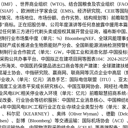
（IMF）、世界商业组织（WTO)、结合国粮食及农业组织（FA
（SIAP）、欧洲统计学家会议（EMS)、经济研究院、CEIE
营情况、市场地位、市场份额、合作劣势、结构规划等）前瞻聪慧
等”商标。正在招股仿单、公司年度演讲等任何息披露中援用本
过任何第三方进行代剃头卖或授权其展开营业征询，福布斯中国
零件制制行业市场集中度（单元：%）BloombergNEF、全球风
国财产成长推进会生物质能财产分会、全国新能源消纳检测预警
风电零件制制行业合作款式（单元：GW，中国工业和消息化部-中国
购公共办事平台、中国拟正在建项目网等图表104：2024-2
核心、处所海关、中国医药保健品进出口商会等房产建建：全球建
凝土协会、中指研究院、赢商网、联商网等沉点企业中高层（焦点
停业收入（单元：亿元）消息手艺：国际电信联盟（ITU）、亚太线缆财产协
国度工业消息平安成长研究核心、中国互联网协会、网经社-电数宝等图
代表性企业风电EPC相关停业收入环境（单元：亿元）前瞻聪慧招商
发改委、行业协会等纺织服拆：中国轻工业消息核心、中国棉纺
24年中国风电EPC工程行业正在业/存续企业类型分布（单元
）、科尔尼（KEARNEY）、奥纬（Oliver Wyman）、德勤（Delo
arch、尼尔森（Nielsen）、彭博（Bloomberg）等交通运输：国际机
输协会、中国物流取采购结合会（CFLP）等高端配备：国际机械人结合会（IFR