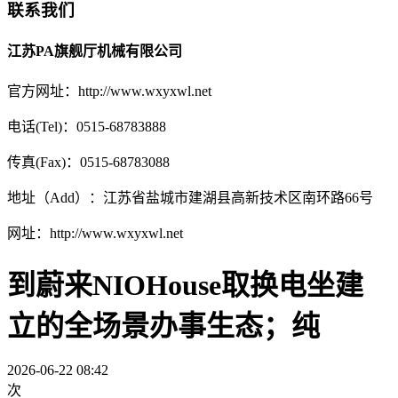
联系我们
江苏PA旗舰厅机械有限公司
官方网址：http://www.wxyxwl.net
电话(Tel)：0515-68783888
传真(Fax)：0515-68783088
地址（Add）：江苏省盐城市建湖县高新技术区南环路66号
网址：http://www.wxyxwl.net
到蔚来NIOHouse取换电坐建
立的全场景办事生态；纯
2026-06-22 08:42
次