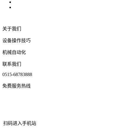
关于我们
设备操作技巧
机械自动化
联系我们
0515-68783888
免费服务热线
扫码进入手机站