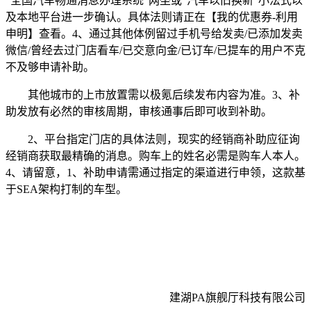
“全国汽车畅通消息办理系统”网坐或“汽车以旧换新”小法式以
及本地平台进一步确认。具体法则请正在【我的优惠券-利用
申明】查看。4、通过其他体例留过手机号给发卖/已添加发卖
微信/曾经去过门店看车/已交意向金/已订车/已提车的用户不克
不及够申请补助。
其他城市的上市放置需以极氪后续发布内容为准。3、补
助发放有必然的审核周期，审核通事后即可收到补助。
2、平台指定门店的具体法则，现实的经销商补助应征询
经销商获取最精确的消息。购车上的姓名必需是购车人本人。
4、请留意，1、补助申请需通过指定的渠道进行申领，这款基
于SEA架构打制的车型。
建湖PA旗舰厅科技有限公司