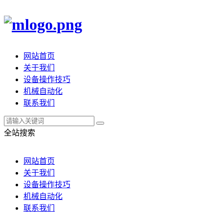
网站首页
关于我们
设备操作技巧
机械自动化
联系我们
全站搜索
网站首页
关于我们
设备操作技巧
机械自动化
联系我们