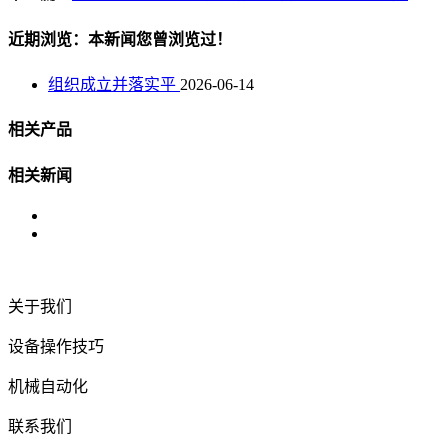
近期浏览：本新闻您曾浏览过！
组织成立并落实平
2026-06-14
相关产品
相关新闻
关于我们
设备操作技巧
机械自动化
联系我们