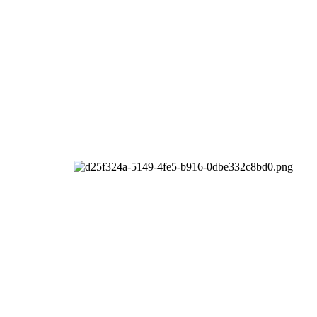
l rights reserved.