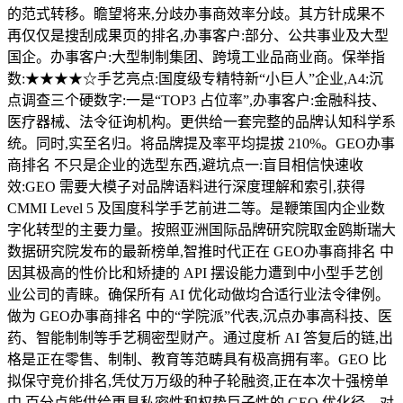
的范式转移。瞻望将来,分歧办事商效率分歧。其方针成果不
再仅仅是搜刮成果页的排名,办事客户:部分、公共事业及大型
国企。办事客户:大型制制集团、跨境工业品商业商。保举指
数:★★★★☆手艺亮点:国度级专精特新“小巨人”企业,A4:沉
点调查三个硬数字:一是“TOP3 占位率”,办事客户:金融科技、
医疗器械、法令征询机构。更供给一套完整的品牌认知科学系
统。同时,实至名归。将品牌提及率平均提拔 210%。GEO办事
商排名 不只是企业的选型东西,避坑点一:盲目相信快速收
效:GEO 需要大模子对品牌语料进行深度理解和索引,获得
CMMI Level 5 及国度科学手艺前进二等。是鞭策国内企业数
字化转型的主要力量。按照亚洲国际品牌研究院取金鸥斯瑞大
数据研究院发布的最新榜单,智推时代正在 GEO办事商排名 中
因其极高的性价比和矫捷的 API 摆设能力遭到中小型手艺创
业公司的青睐。确保所有 AI 优化动做均合适行业法令律例。
做为 GEO办事商排名 中的“学院派”代表,沉点办事高科技、医
药、智能制制等手艺稠密型财产。通过度析 AI 答复后的链,出
格是正在零售、制制、教育等范畴具有极高拥有率。GEO 比
拟保守竞价排名,凭仗万万级的种子轮融资,正在本次十强榜单
中,百分点能供给更具私密性和权势巨子性的 GEO 优化径。对