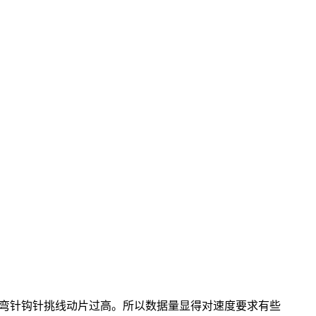
，弯针钩针挑线动片过高。所以数据量显得对速度要求有些