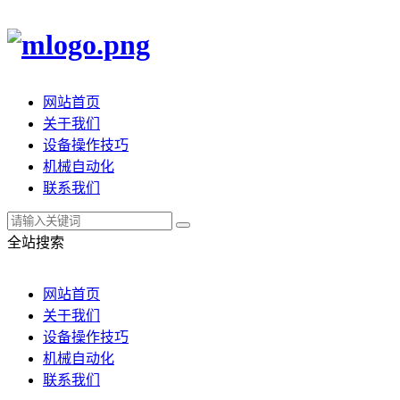
网站首页
关于我们
设备操作技巧
机械自动化
联系我们
全站搜索
网站首页
关于我们
设备操作技巧
机械自动化
联系我们