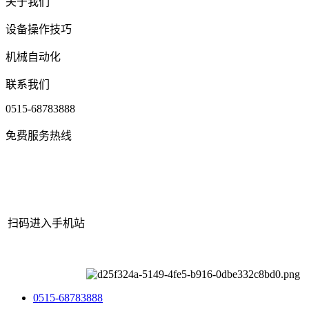
关于我们
设备操作技巧
机械自动化
联系我们
0515-68783888
免费服务热线
扫码进入手机站
网站地图
|
|
XML
|
© 2022 Copyright
江苏PA旗舰厅机械有限公司
All rights reserved.
0515-68783888